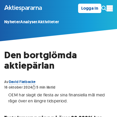
Logga in
Öpp
Nyheter
Analyser
Aktiviteter
Den bortglömda
aktiepärlan
Av
David Flatbacke
16 oktober 2024
5
min lästid
OEM har slagit de flesta av sina finansiella mål med
råge över en längre tidsperiod
.