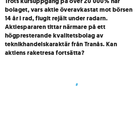
Trots kursuppgång på över 20 000% har
bolaget, vars aktie överavkastat mot börsen
14 år i rad, flugit rejält under radarn.
Aktiespararen tittar närmare på ett
högpresterande kvalitetsbolag av
teknikhandelskaraktär från Tranås. Kan
aktiens raketresa fortsätta?