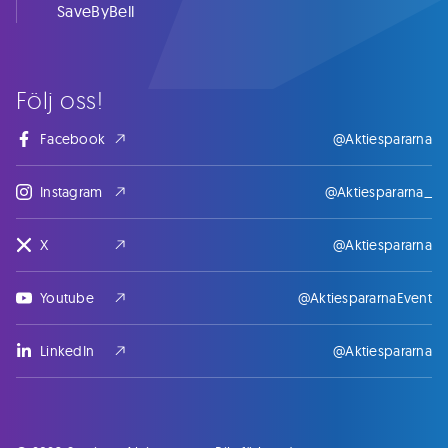
SaveByBell
Följ oss!
Facebook
@Aktiespararna
Instagram
@Aktiespararna_
X
@Aktiespararna
Youtube
@AktiespararnaEvent
LinkedIn
@Aktiespararna