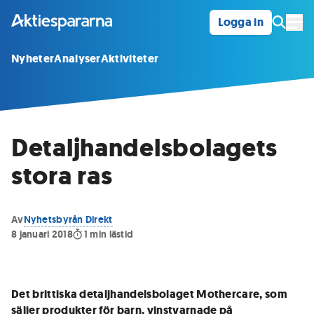
Logga in
Öpp
Nyheter
Analyser
Aktiviteter
Detaljhandelsbolagets
stora ras
Av
Nyhetsbyrån Direkt
8 januari 2018
1
min lästid
Det brittiska detaljhandelsbolaget Mothercare, som
säljer produkter för barn, vinstvarnade på