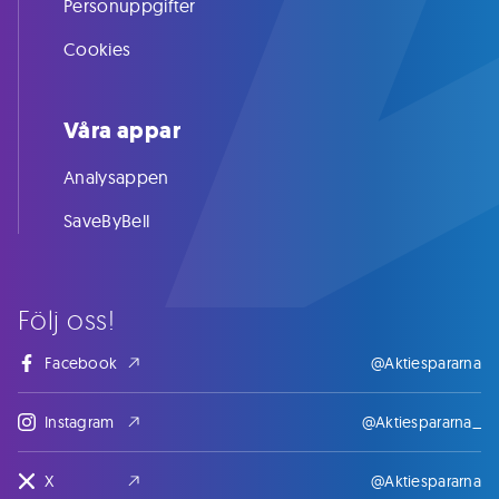
Personuppgifter
Cookies
Våra appar
Analysappen
SaveByBell
Följ oss!
Facebook
@Aktiespararna
Instagram
@Aktiespararna_
X
@Aktiespararna