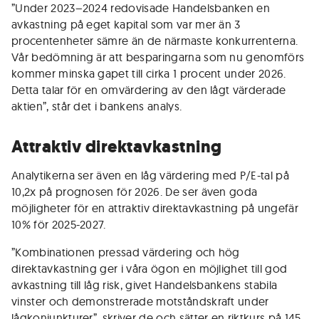
”Under 2023–2024 redovisade Handelsbanken en
avkastning på eget kapital som var mer än 3
procentenheter sämre än de närmaste konkurrenterna.
Vår bedömning är att besparingarna som nu genomförs
kommer minska gapet till cirka 1 procent under 2026.
Detta talar för en omvärdering av den lågt värderade
aktien”, står det i bankens analys.
Attraktiv direktavkastning
Analytikerna ser även en låg värdering med P/E-tal på
10,2x på prognosen för 2026. De ser även goda
möjligheter för en attraktiv direktavkastning på ungefär
10% för 2025-2027.
”Kombinationen pressad värdering och hög
direktavkastning ger i våra ögon en möjlighet till god
avkastning till låg risk, givet Handelsbankens stabila
vinster och demonstrerade motståndskraft under
lågkonjunkturer”, skriver de och sätter en riktkurs på 145