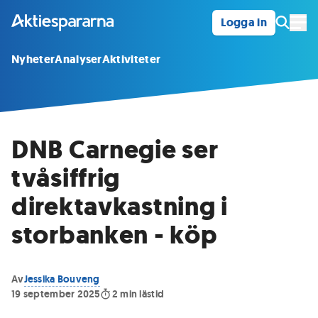
Logga in
Öpp
Nyheter
Analyser
Aktiviteter
DNB Carnegie ser
tvåsiffrig
direktavkastning i
storbanken - köp
Av
Jessika Bouveng
19 september 2025
2
min lästid