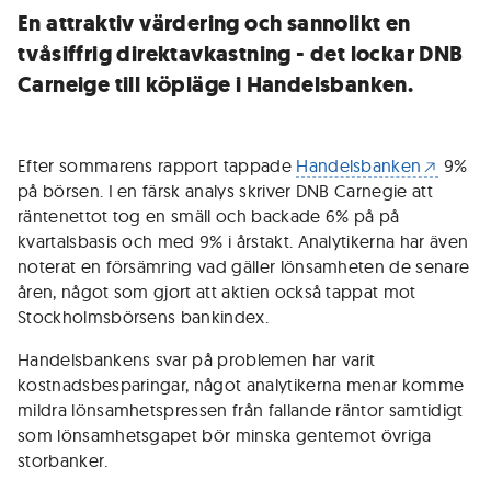
En attraktiv värdering och sannolikt en
tvåsiffrig direktavkastning - det lockar DNB
Carneige till köpläge i Handelsbanken.
Efter sommarens rapport tappade
Handelsbanken
9%
på börsen. I en färsk analys skriver DNB Carnegie att
räntenettot tog en smäll och backade 6% på på
kvartalsbasis och med 9% i årstakt. Analytikerna har även
noterat en försämring vad gäller lönsamheten de senare
åren, något som gjort att aktien också tappat mot
Stockholmsbörsens bankindex.
Handelsbankens svar på problemen har varit
kostnadsbesparingar, något analytikerna menar komme
mildra lönsamhetspressen från fallande räntor samtidigt
som lönsamhetsgapet bör minska gentemot övriga
storbanker.