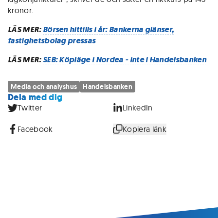
kronor.
LÄS MER:
Börsen hittills i år: Bankerna glänser,
fastighetsbolag pressas
LÄS MER:
SEB: Köpläge i Nordea - inte i Handelsbanken
Media och analyshus
Handelsbanken
Dela med dig
Twitter
LinkedIn
Facebook
Kopiera länk