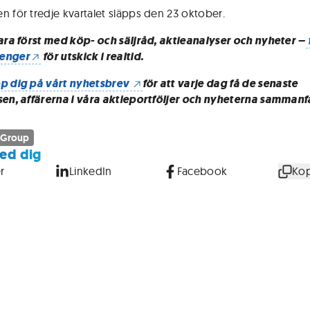
n för tredje kvartalet släpps den 23 oktober.
vara först med köp- och säljråd, aktieanalyser och nyheter –
enger
för utskick i realtid.
p dig på vårt nyhetsbrev
för att varje dag få de senaste
sen, affärerna i våra aktieportföljer och nyheterna sammanf
 Group
ed dig
r
LinkedIn
Facebook
Kop