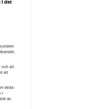
 i det
 kunders
skanaler,
t och att
d att
en ebita-
 i
utet av