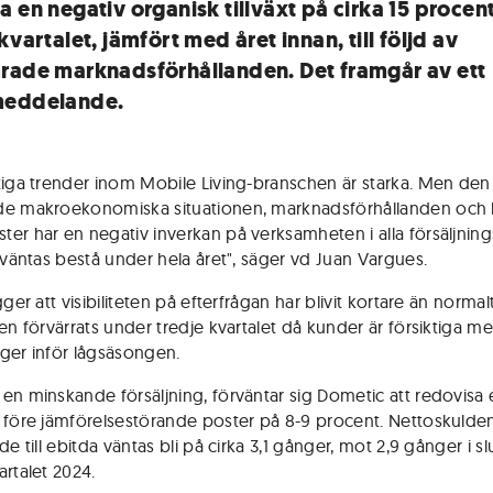
 en negativ organisk tillväxt på cirka 15 procent
kvartalet, jämfört med året innan, till följd av
rade marknadsförhållanden. Det framgår av ett
meddelande.
tiga trender inom Mobile Living-branschen är starka. Men den
de makroekonomiska situationen, marknadsförhållanden och
er har en negativ inverkan på verksamheten i alla försäljning
örväntas bestå under hela året", säger vd Juan Vargues.
gger att visibiliteten på efterfrågan har blivit kortare än normal
en förvärrats under tredje kvartalet då kunder är försiktiga me
ger inför lågsäsongen.
en minskande försäljning, förväntar sig Dometic att redovisa 
 före jämförelsestörande poster på 8-9 procent. Nettoskulden
de till ebitda väntas bli på cirka 3,1 gånger, mot 2,9 gånger i sl
artalet 2024.