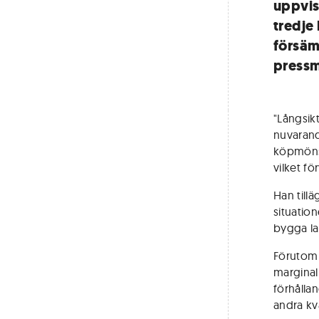
uppvisa
tredje 
försäm
press
"Långsik
nuvaran
köpmönst
vilket f
Han tillä
situation
bygga la
Förutom 
marginal
förhållan
andra kv