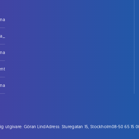
rna
na_
rna
ent
rna
ig utgivare: Göran Lind
Adress: Sturegatan 15, Stockholm
08-50 65 15 0