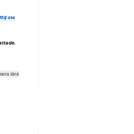
följ oss
attade.
iera länk