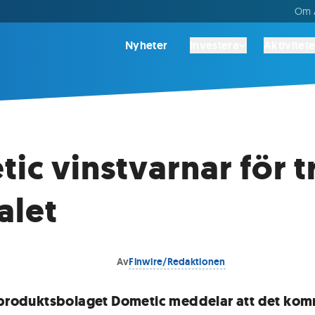
Om A
Nyheter
Investera
Aktivitete
ic vinstvarnar för t
alet
Av
Finwire/Redaktionen
sproduktsbolaget Dometic meddelar att det ko