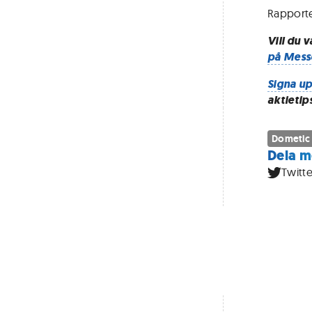
Rapporte
Vill du 
på Mess
Signa up
aktietip
Dometic
Dela m
Twitte