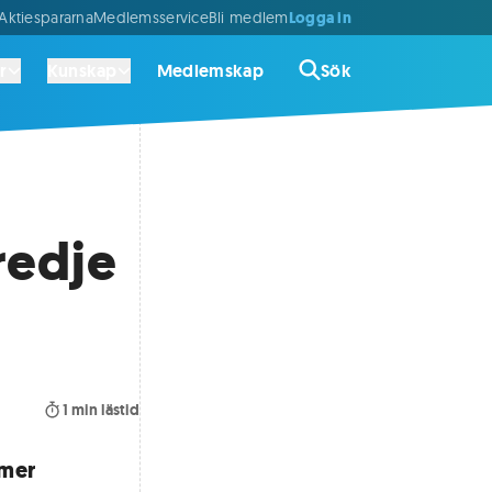
Logga in
ktiespararna
Medlemsservice
Bli medlem
r
Kunskap
Medlemskap
Sök
redje
1
min lästid
mmer