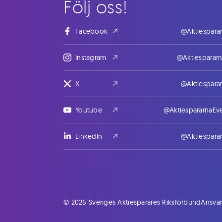
Följ oss!
Facebook
@Aktiespara
Instagram
@Aktiesparar
X
@Aktiespara
Youtube
@AktiespararnaEv
LinkedIn
@Aktiespara
© 2026 Sveriges Aktiesparares Riksförbund
Ansvar