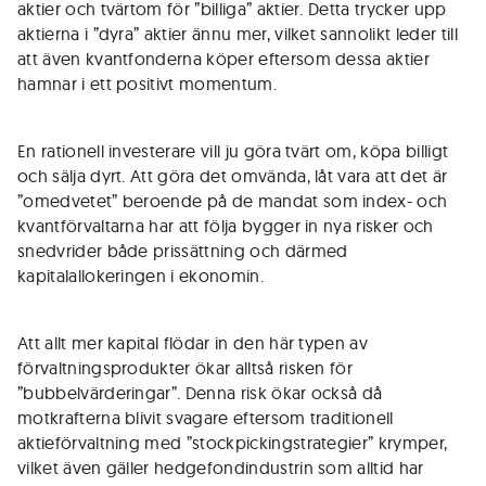
aktier och tvärtom för ”billiga” aktier. Detta trycker upp
aktierna i ”dyra” aktier ännu mer, vilket sannolikt leder till
att även kvantfonderna köper eftersom dessa aktier
hamnar i ett positivt momentum.
En rationell investerare vill ju göra tvärt om, köpa billigt
och sälja dyrt. Att göra det omvända, låt vara att det är
”omedvetet” beroende på de mandat som index- och
kvantförvaltarna har att följa bygger in nya risker och
snedvrider både prissättning och därmed
kapitalallokeringen i ekonomin.
Att allt mer kapital flödar in den här typen av
förvaltningsprodukter ökar alltså risken för
”bubbelvärderingar”. Denna risk ökar också då
motkrafterna blivit svagare eftersom traditionell
aktieförvaltning med ”stockpickingstrategier” krymper,
vilket även gäller hedgefondindustrin som alltid har