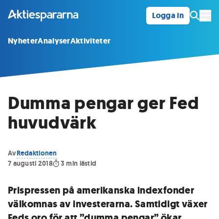
Logga in
Öpp
Nyheter
Analyser
Aktiviteter
Dumma pengar ger Fed
huvudvärk
Av
Redaktionen
7 augusti 2018
3
min lästid
Prispressen på amerikanska indexfonder
välkomnas av investerarna. Samtidigt växer
Feds oro för att ”dumma pengar” ökar