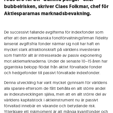
bubbelrisken, skriver Claes Folkmar, chef för
Aktiespararnas marknadsbevakning.
De successivt fallande avgifterna för indexfonder som
efter att den amerikanska fondförvaltningsfirman Fidelity
lanserat avgiftsfria fonder närmar sig noll har haft en
mycket stark attraktionskraft på världens investerare
som framför allt är intresserade av passiv exponering
mot aktiemarknaderna. Under de senaste 10–15 åren har
gigantiska belopp flödat från aktivt förvaltade fonder
och hedgefonder till passivt förvaltade indexfonder.
Denna utveckling har varit mycket gynnsam för världens
alla sparare eftersom de fått behålla en allt större andel
av indexutvecklingen själva, men att en allt större del av
världens kapitalstock i aktieinstrument nu är passivt
förvaltad innebär en växande och betydande risk.
Ytterligare ett riskmoment är att många kvantfonder och