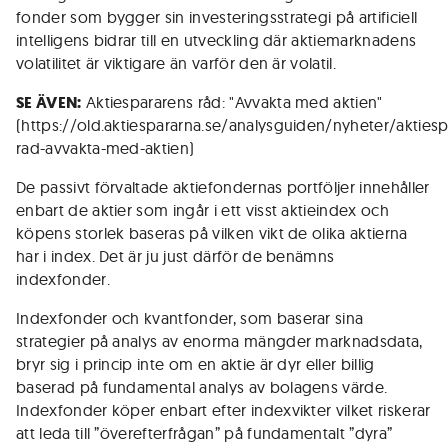
fonder som bygger sin investeringsstrategi på artificiell
intelligens bidrar till en utveckling där aktiemarknadens
volatilitet är viktigare än varför den är volatil.
SE ÄVEN:
Aktiespararens råd: "Avvakta med aktien"
(https://old.aktiespararna.se/analysguiden/nyheter/aktiesp
rad-avvakta-med-aktien)
De passivt förvaltade aktiefondernas portföljer innehåller
enbart de aktier som ingår i ett visst aktieindex och
köpens storlek baseras på vilken vikt de olika aktierna
har i index. Det är ju just därför de benämns
indexfonder.
Indexfonder och kvantfonder, som baserar sina
strategier på analys av enorma mängder marknadsdata,
bryr sig i princip inte om en aktie är dyr eller billig
baserad på fundamental analys av bolagens värde.
Indexfonder köper enbart efter indexvikter vilket riskerar
att leda till ”överefterfrågan” på fundamentalt ”dyra”