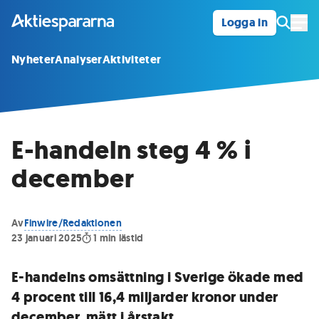
Logga in
Öpp
Nyheter
Analyser
Aktiviteter
E-handeln steg 4 % i
december
Av
Finwire/Redaktionen
23 januari 2025
1
min lästid
E-handelns omsättning i Sverige ökade med
4 procent till 16,4 miljarder kronor under
december, mätt i årstakt.