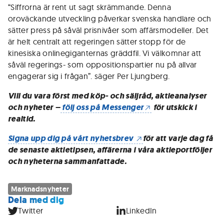
“Siffrorna är rent ut sagt skrämmande. Denna
oroväckande utveckling påverkar svenska handlare och
sätter press på såväl prisnivåer som affärsmodeller. Det
är helt centralt att regeringen sätter stopp för de
kinesiska onlinegiganternas gräddfil. Vi välkomnar att
såväl regerings- som oppositionspartier nu på allvar
engagerar sig i frågan”. säger Per Ljungberg.
Vill du vara först med köp- och säljråd, aktieanalyser
och nyheter –
följ oss på Messenger
för utskick i
realtid.
Signa upp dig på vårt nyhetsbrev
för att varje dag få
de senaste aktietipsen, affärerna i våra aktieportföljer
och nyheterna sammanfattade.
Marknadsnyheter
Dela med dig
Twitter
LinkedIn