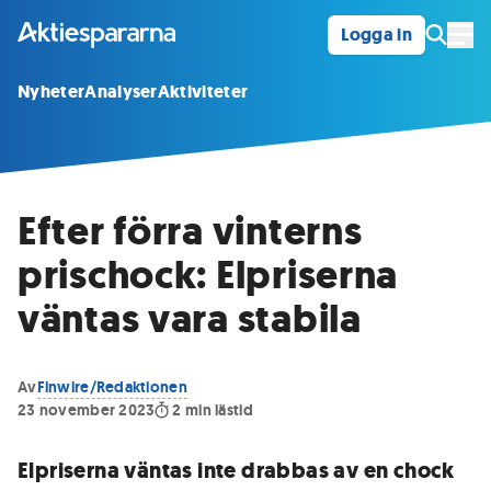
Logga in
Öpp
Nyheter
Analyser
Aktiviteter
Efter förra vinterns
prischock: Elpriserna
väntas vara stabila
Av
Finwire/Redaktionen
23 november 2023
2
min lästid
Elpriserna väntas inte drabbas av en chock