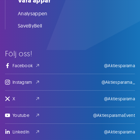
Våra appar
Analysappen
SaveByBell
Följ oss!
Facebook
@Aktiespararna
Instagram
@Aktiespararna_
X
@Aktiespararna
Youtube
@AktiespararnaEvent
LinkedIn
@Aktiespararna