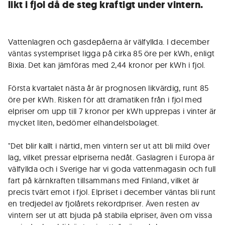
likt i fjol då de steg kraftigt under vintern.
Vattenlagren och gasdepåerna är välfyllda. I december
väntas systempriset ligga på cirka 85 öre per kWh, enligt
Bixia. Det kan jämföras med 2,44 kronor per kWh i fjol.
Första kvartalet nästa år är prognosen likvärdig, runt 85
öre per kWh. Risken för att dramatiken från i fjol med
elpriser om upp till 7 kronor per kWh upprepas i vinter är
mycket liten, bedömer elhandelsbolaget.
"Det blir kallt i närtid, men vintern ser ut att bli mild över
lag, vilket pressar elpriserna nedåt. Gaslagren i Europa är
välfyllda och i Sverige har vi goda vattenmagasin och full
fart på kärnkraften tillsammans med Finland, vilket är
precis tvärt emot i fjol. Elpriset i december väntas bli runt
en tredjedel av fjolårets rekordpriser. Även resten av
vintern ser ut att bjuda på stabila elpriser, även om vissa