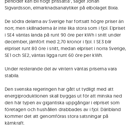
perioder kan bli högt prissatta", säger Johan
Sigvardsson, elmarknadsanalytiker på elbolaget Bixia.
De södra delarna av Sverige har fortsatt högre priser än
norr, men skillnaderna är inte lika stora som i fjol. Elpriset
i SE4 väntas landa på runt 90 öre per kWh i snitt under
december, jämfört med 2,70 kronor i fjol. I SE3 blir
elpriset runt 80 öre i snitt, medan elpriset i norra Sverige,
SE1 och SE2, väntas ligga runt 60 öre per kWh.
Under resterande del av vintern väntas priserna vara
stabila.
Den svenska regeringen har gått ut tydligt med att
energiproduktionen skall byggas ut för att minska ned
den här typen av gigantiska uppgångar i elpriset som
företagen och hushållen drabbades av i fjol. Däribland
kommer det att genomföras stora satsningar på
kärnkraft.