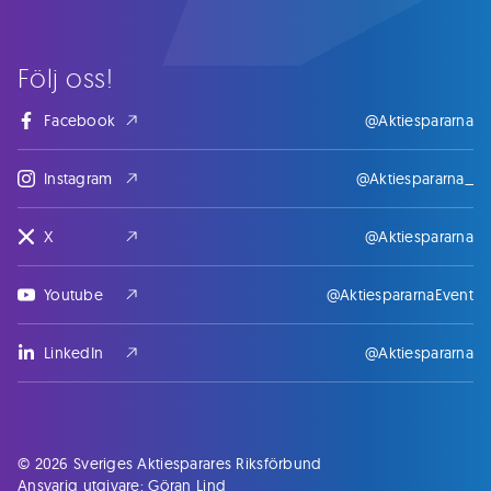
Följ oss!
Facebook
@Aktiespararna
Instagram
@Aktiespararna_
X
@Aktiespararna
Youtube
@AktiespararnaEvent
LinkedIn
@Aktiespararna
© 2026 Sveriges Aktiesparares Riksförbund
Ansvarig utgivare: Göran Lind