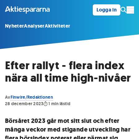
Logga in
Öpp
Nyheter
Analyser
Aktiviteter
Efter rallyt - flera index
nära all time high-nivåer
Av
Finwire/Redaktionen
28 december 2023
1
min lästid
Börsåret 2023 går mot sitt slut och efter
många veckor med stigande utveckling har
flera börsindex noterat eller närmat sig