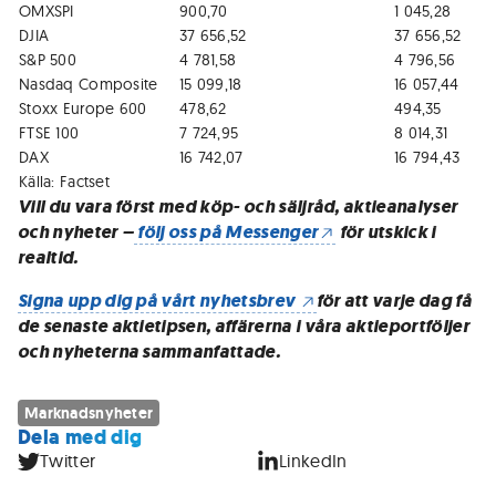
OMXSPI
900,70
1 045,28
DJIA
37 656,52
37 656,52
S&P 500
4 781,58
4 796,56
Nasdaq Composite
15 099,18
16 057,44
Stoxx Europe 600
478,62
494,35
FTSE 100
7 724,95
8 014,31
DAX
16 742,07
16 794,43
Källa: Factset
Vill du vara först med köp- och säljråd, aktieanalyser
och nyheter –
följ oss på Messenger
för utskick i
realtid.
Signa upp dig på vårt nyhetsbrev
för att varje dag få
de senaste aktietipsen, affärerna i våra aktieportföljer
och nyheterna sammanfattade.
Marknadsnyheter
Dela med dig
Twitter
LinkedIn