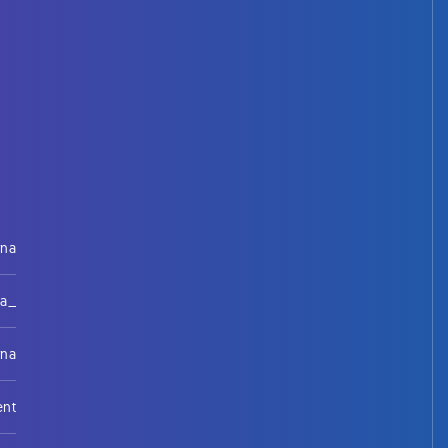
rna
na_
rna
ent