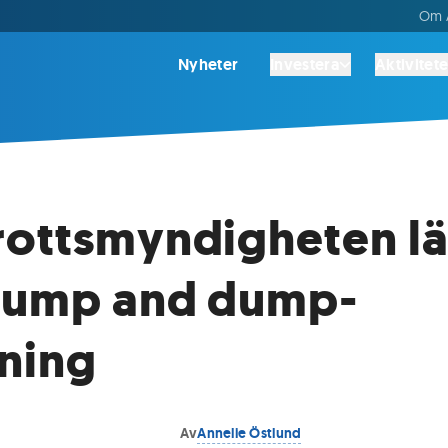
Om A
Nyheter
Investera
Aktivitete
ottsmyndigheten l
pump and dump-
ning
Av
Annelie Östlund