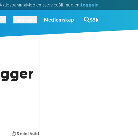
Logga in
ktiespararna
Medlemsservice
Bli medlem
r
Kunskap
Medlemskap
Sök
ägger
3
min lästid