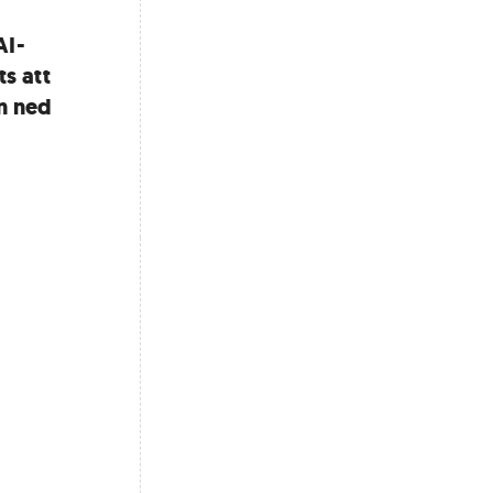
AI-
s att
n ned