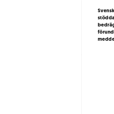
Svensk
stödda
bedräg
förund
meddel