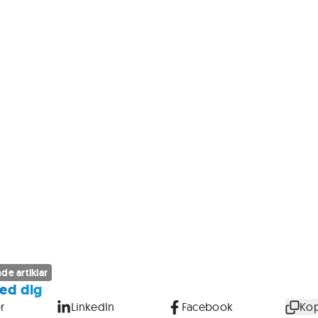
de artiklar
ed dig
r
LinkedIn
Facebook
Kop