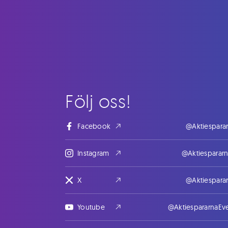
Följ oss!
Facebook
@Aktiespara
Instagram
@Aktiesparar
X
@Aktiespara
Youtube
@AktiespararnaEv