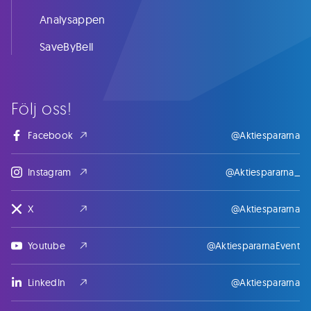
Analysappen
SaveByBell
Följ oss!
Facebook
@Aktiespararna
Instagram
@Aktiespararna_
X
@Aktiespararna
Youtube
@AktiespararnaEvent
LinkedIn
@Aktiespararna