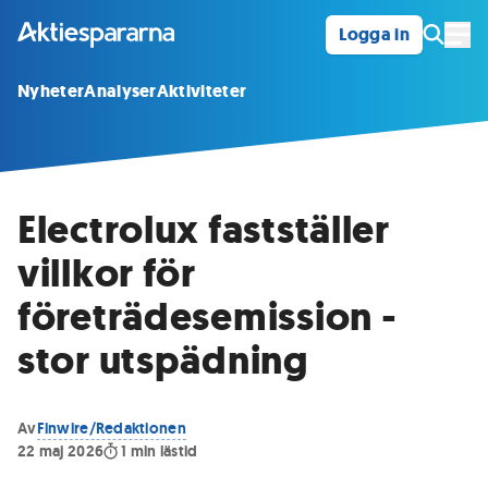
Logga in
Öpp
Nyheter
Analyser
Aktiviteter
Electrolux fastställer
villkor för
företrädesemission -
stor utspädning
Av
Finwire/Redaktionen
22 maj 2026
1
min lästid