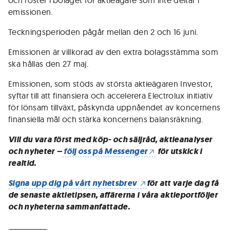
och röster i bolaget för aktieägare som inte deltar i
emissionen.
Teckningsperioden pågår mellan den 2 och 16 juni.
Emissionen är villkorad av den extra bolagsstämma som
ska hållas den 27 maj.
Emissionen, som stöds av största aktieägaren Investor,
syftar till att finansiera och accelerera Electrolux initiativ
för lönsam tillväxt, påskynda uppnåendet av koncernens
finansiella mål och stärka koncernens balansräkning.
Vill du vara först med köp- och säljråd, aktieanalyser
och nyheter –
följ oss på Messenger
för utskick i
realtid.
Signa upp dig på vårt nyhetsbrev
för att varje dag få
de senaste aktietipsen, affärerna i våra aktieportföljer
och nyheterna sammanfattade.