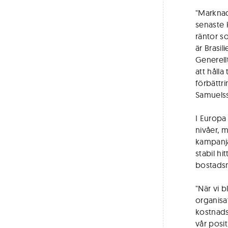
"Marknad
senaste 
räntor s
är Brasi
Generellt
att hålla
förbättr
Samuelss
I Europa
nivåer, 
kampanjak
stabil hi
bostadsm
"När vi b
organisa
kostnads
vår posi