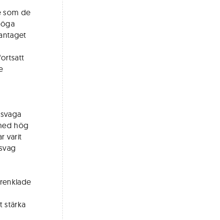
de som de
höga
dantaget
fortsatt
e
 svaga
 med hög
r varit
 svag
förenklade
 stärka