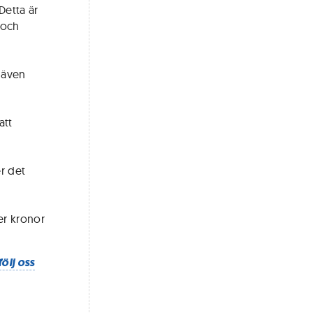
Detta är
a och
t även
att
r det
er kronor
följ oss