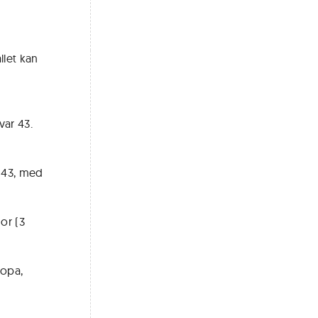
llet kan
var 43.
r 43, med
or (3
ropa,