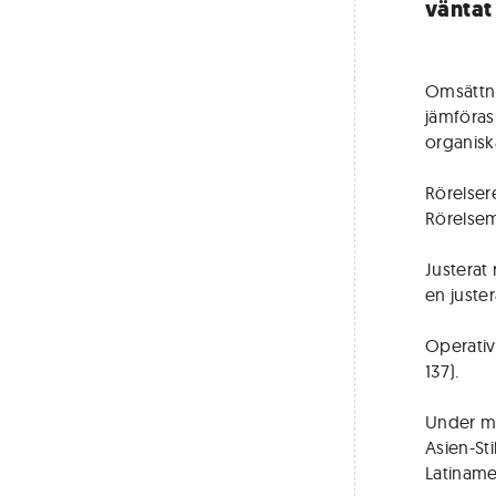
väntat
Omsättnin
jämföras
organiska
Rörelsere
Rörelsem
Justerat 
en juster
Operativt
137).
Under ma
Asien-Sti
Latinamer