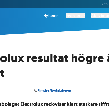
Om A
Nyheter
Investera
Aktivitete
rolux resultat högre
t
Av
Finwire/Redaktionen
bolaget Electrolux redovisar klart starkare siffr