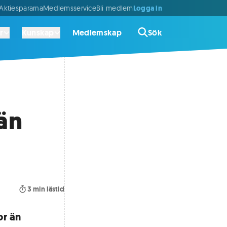
Logga in
ktiespararna
Medlemsservice
Bli medlem
r
Kunskap
Medlemskap
Sök
 än
3
min lästid
or än