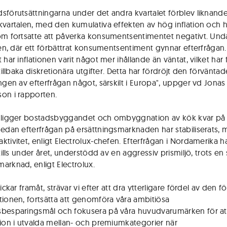
sförutsättningarna under det andra kvartalet förblev liknan
kvartalen, med den kumulativa effekten av hög inflation och 
om fortsatte att påverka konsumentsentimentet negativt. Un
lien, där ett förbättrat konsumentsentiment gynnar efterfrågan.
 har inflationen varit något mer ihållande än väntat, vilket har 
 tillbaka diskretionära utgifter. Detta har fördröjt den förväntad
ingen av efterfrågan något, särskilt i Europa", uppger vd Jonas
on i rapporten.
 ligger bostadsbyggandet och ombyggnation av kök kvar på
medan efterfrågan på ersättningsmarknaden har stabiliserats,
tivitet, enligt Electrolux-chefen. Efterfrågan i Nordamerika ha
ttills under året, understödd av en aggressiv prismiljö, trots en
arknad, enligt Electrolux.
lickar framåt, strävar vi efter att dra ytterligare fördel av den 
tionen, fortsätta att genomföra våra ambitiösa
besparingsmål och fokusera på våra huvudvarumärken för att
tion i utvalda mellan- och premiumkategorier när