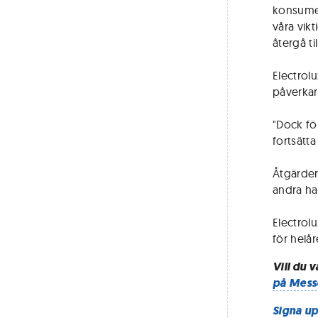
konsumen
våra vikt
återgå t
Electrol
påverkar
"Dock fö
fortsätta
Åtgärder
andra ha
Electrol
för helår
Vill du 
på Mess
Signa up