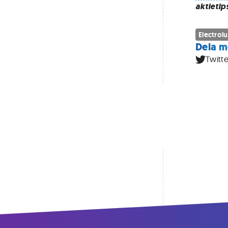
aktietip
Electrol
Dela m
Twitte