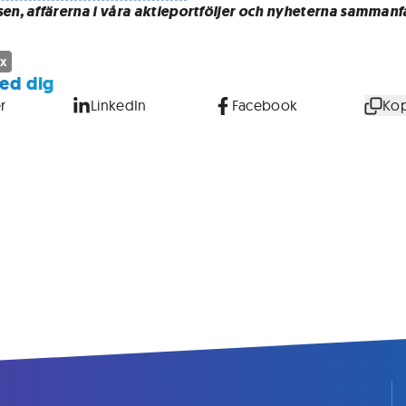
sen, affärerna i våra aktieportföljer och nyheterna sammanf
ux
ed dig
r
LinkedIn
Facebook
Kop