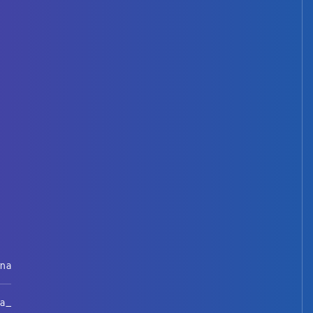
rna
na_