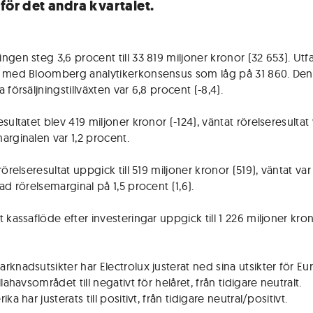
 för det andra kvartalet.
gen steg 3,6 procent till 33 819 miljoner kronor (32 653). Utfa
 med Bloomberg analytikerkonsensus som låg på 31 860. Den
 försäljningstillväxten var 6,8 procent (-8,4).
sultatet blev 419 miljoner kronor (-124), väntat rörelseresultat 
arginalen var 1,2 procent.
rörelseresultat uppgick till 519 miljoner kronor (519), väntat va
ad rörelsemarginal på 1,5 procent (1,6).
 kassaflöde efter investeringar uppgick till 1 226 miljoner kron
rknadsutsikter har Electrolux justerat ned sina utsikter för Eu
llahavsområdet till negativt för helåret, från tidigare neutralt.
ika har justerats till positivt, från tidigare neutral/positivt.