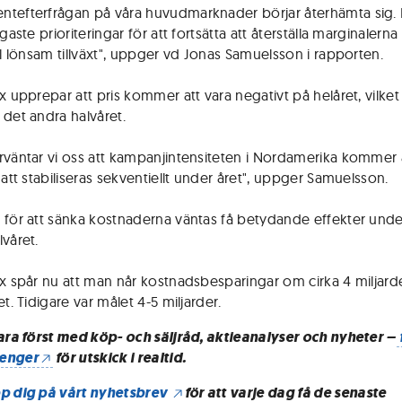
tefterfrågan på våra huvudmarknader börjar återhämta sig. 
igaste prioriteringar för att fortsätta att återställa marginalern
ill lönsam tillväxt", uppger vd Jonas Samuelsson i rapporten.
ux upprepar att pris kommer att vara negativt på helåret, vilke
 det andra halvåret.
rväntar vi oss att kampanjintensiteten i Nordamerika kommer 
 att stabiliseras sekventiellt under året", uppger Samuelsson.
 för att sänka kostnaderna väntas få betydande effekter unde
lvåret.
ux spår nu att man når kostnadsbesparingar om cirka 4 miljard
et. Tidigare var målet 4-5 miljarder.
vara först med köp- och säljråd, aktieanalyser och nyheter –
enger
för utskick i realtid.
p dig på vårt nyhetsbrev
för att varje dag få de senaste