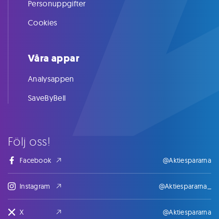
Personuppgifter
Cookies
Våra appar
Analysappen
SaveByBell
Följ oss!
Facebook
@Aktiespararna
Instagram
@Aktiespararna_
X
@Aktiespararna