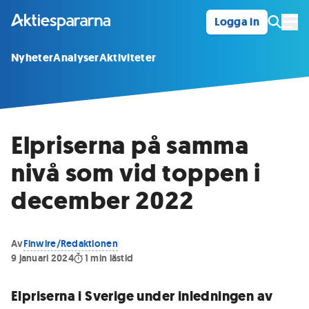
Logga in
Öpp
Nyheter
Analyser
Aktiviteter
Elpriserna på samma
nivå som vid toppen i
december 2022
Av
Finwire/Redaktionen
9 januari 2024
1
min lästid
Elpriserna i Sverige under inledningen av