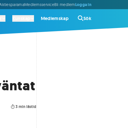
Logga in
ktiespararna
Medlemsservice
Bli medlem
r
Kunskap
Medlemskap
Sök
väntat
3
min lästid