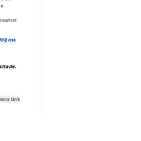
de
r teamet
följ oss
attade.
iera länk