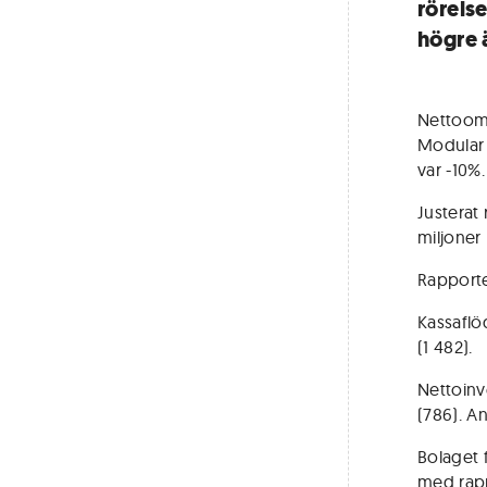
rörels
högre 
Nettooms
Modular 
var -10%.
Justerat
miljoner
Rapporter
Kassaflö
(1 482).
Nettoinve
(786). A
Bolaget 
med rapp