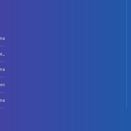
rna
na_
rna
ent
rna