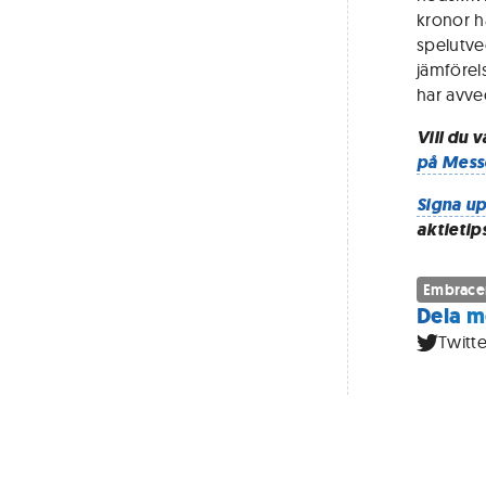
kronor hä
spelutve
jämförel
har avvec
Vill du 
på Mess
Signa up
aktietip
Embrace
Dela m
Twitte