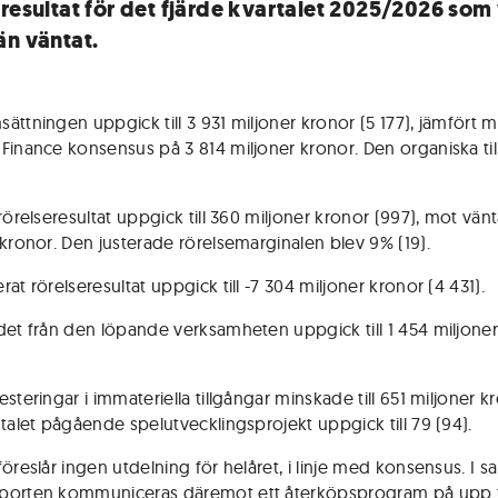
eresultat för det fjärde kvartalet 2025/2026 som
än väntat.
ättningen uppgick till 3 931 miljoner kronor (5 177), jämfört 
Finance konsensus på 3 814 miljoner kronor. Den organiska til
 rörelseresultat uppgick till 360 miljoner kronor (997), mot vä
 kronor. Den justerade rörelsemarginalen blev 9% (19).
at rörelseresultat uppgick till -7 304 miljoner kronor (4 431).
det från den löpande verksamheten uppgick till 1 454 miljone
steringar i immateriella tillgångar minskade till 651 miljoner k
ntalet pågående spelutvecklingsprojekt uppgick till 79 (94).
föreslår ingen utdelning för helåret, i linje med konsensus. I
orten kommuniceras däremot ett återköpsprogram på upp ti