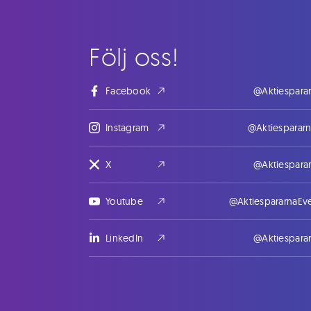
Följ oss!
Facebook
@Aktiespara
Instagram
@Aktiesparar
X
@Aktiespara
Youtube
@AktiespararnaEv
LinkedIn
@Aktiespara