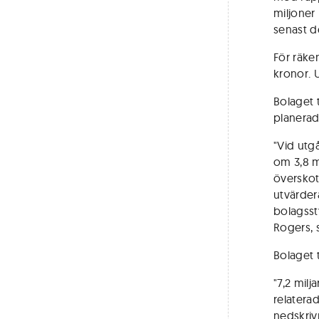
miljoner
senast d
För räke
kronor. 
Bolaget 
planerad 
"Vid utg
om 3,8 mi
överskot
utvärder
bolagssty
Rogers, 
Bolaget 
"7,2 mil
relatera
nedskriv