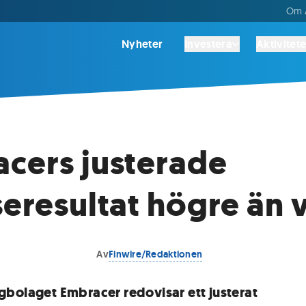
Om A
Nyheter
Investera
Aktivitete
cers justerade
seresultat högre än 
Av
Finwire/Redaktionen
bolaget Embracer redovisar ett justerat