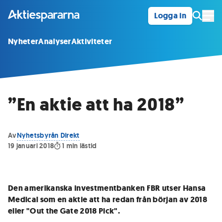
Logga in
Öpp
Nyheter
Analyser
Aktiviteter
”En aktie att ha 2018”
Av
Nyhetsbyrån Direkt
19 januari 2018
1
min lästid
Den amerikanska investmentbanken FBR utser Hansa
Medical som en aktie att ha redan från början av 2018
eller "Out the Gate 2018 Pick".