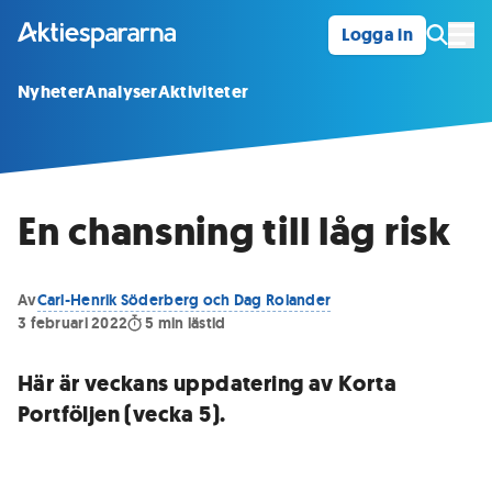
Logga in
Öpp
Nyheter
Analyser
Aktiviteter
En chansning till låg risk
Av
Carl-Henrik Söderberg och Dag Rolander
3 februari 2022
5
min lästid
Här är veckans uppdatering av Korta
Portföljen (vecka 5).