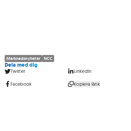
Marknadsnyheter
NCC
Dela med dig
Twitter
LinkedIn
Facebook
Kopiera länk