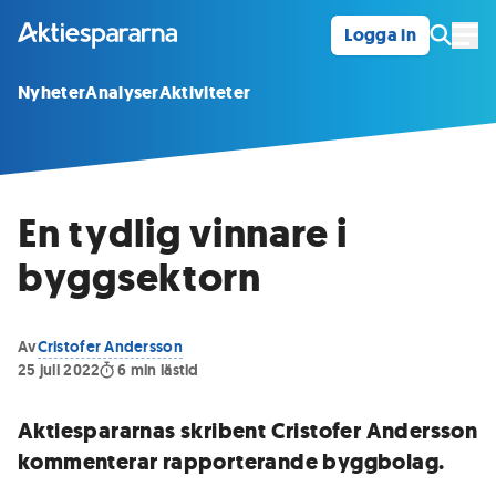
Logga in
Öpp
Nyheter
Analyser
Aktiviteter
En tydlig vinnare i
byggsektorn
Av
Cristofer Andersson
25 juli 2022
6
min lästid
Aktiespararnas skribent Cristofer Andersson
kommenterar rapporterande byggbolag.