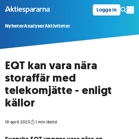
Logga in
Öpp
Nyheter
Analyser
Aktiviteter
EQT kan vara nära
storaffär med
telekomjätte - enligt
källor
19 april 2023
1
min lästid