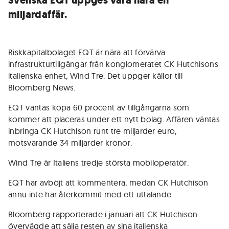
Svenska EQT uppges vara nära en
miljardaffär.
Riskkapitalbolaget EQT är nära att förvärva
infrastrukturtillgångar från konglomeratet CK Hutchisons
italienska enhet, Wind Tre. Det uppger källor till
Bloomberg News.
EQT väntas köpa 60 procent av tillgångarna som
kommer att placeras under ett nytt bolag. Affären väntas
inbringa CK Hutchison runt tre miljarder euro,
motsvarande 34 miljarder kronor.
Wind Tre är Italiens tredje största mobiloperatör.
EQT har avböjt att kommentera, medan CK Hutchison
ännu inte har återkommit med ett uttalande.
Bloomberg rapporterade i januari att CK Hutchison
övervägde att sälja resten av sina italienska