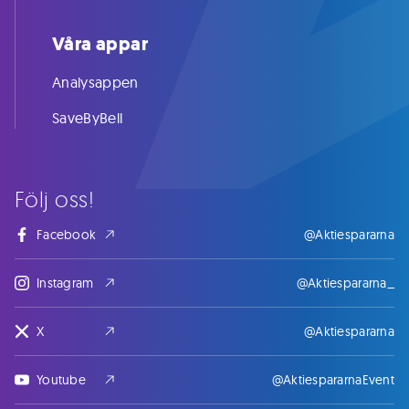
Våra appar
Analysappen
SaveByBell
Följ oss!
Facebook
@Aktiespararna
Instagram
@Aktiespararna_
X
@Aktiespararna
Youtube
@AktiespararnaEvent