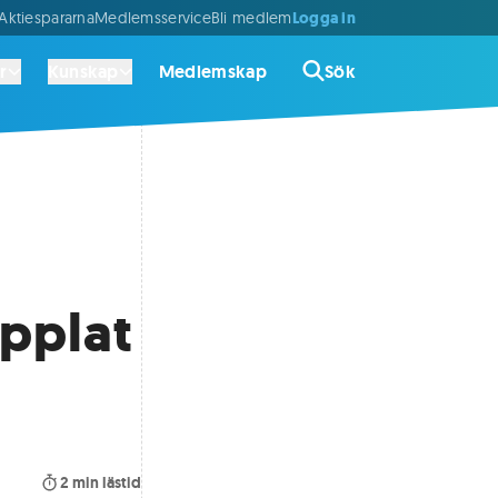
Logga in
ktiespararna
Medlemsservice
Bli medlem
r
Kunskap
Medlemskap
Sök
opplat
2
min lästid