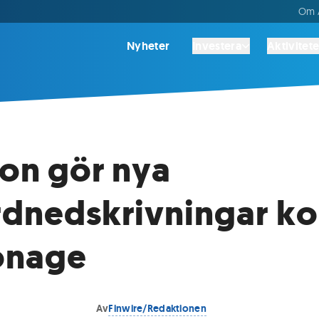
Om A
Nyheter
Investera
Aktivitete
son gör nya
rdnedskrivningar k
Vonage
Av
Finwire/Redaktionen