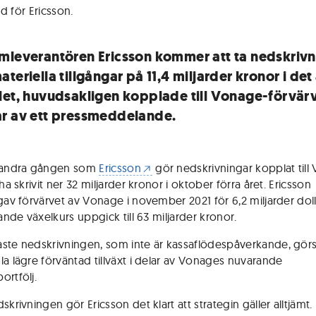
d för Ericsson
.
mleverantören Ericsson kommer att ta nedskrivn
teriella tillgångar på 11,4 miljarder kronor i de
let, huvudsakligen kopplade till Vonage-förvärv
r av ett pressmeddelande.
r andra gången som
Ericsson
gör nedskrivningar kopplat till
 ha skrivit ner 32 miljarder kronor i oktober förra året. Ericsson
gav förvärvet av Vonage i november 2021 för 6,2 miljarder dolla
rande växelkurs uppgick till 63 miljarder kronor.
ste nedskrivningen, som inte är kassaflödespåverkande, görs 
la lägre förväntad tillväxt i delar av Vonages nuvarande
ortfölj.
skrivningen gör Ericsson det klart att strategin gäller alltjämt.