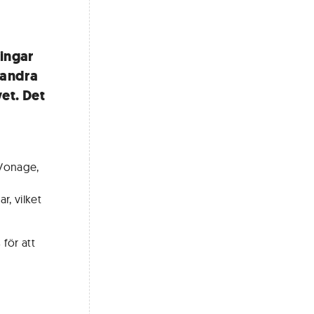
ingar
t andra
et. Det
 Vonage,
r, vilket
för att