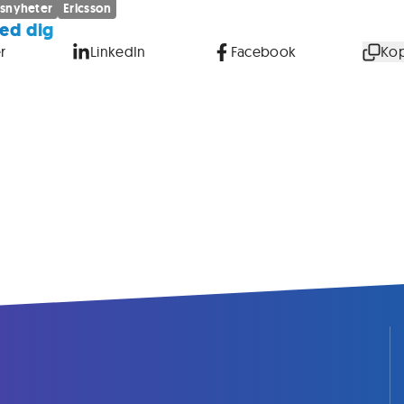
snyheter
Ericsson
ed dig
r
LinkedIn
Facebook
Kop