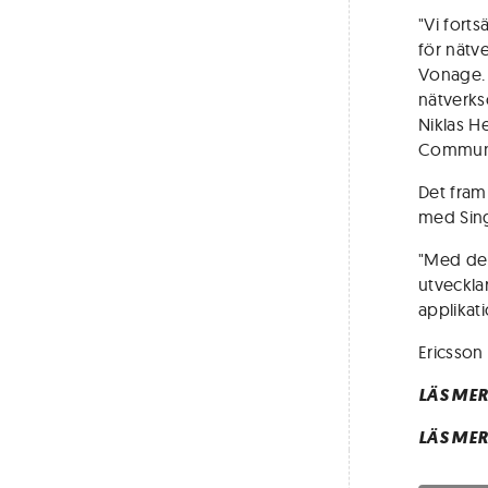
"Vi forts
för nätve
Vonage. 
nätverks
Niklas H
Communi
Det fram
med Sing
"Med den
utveckla
applikat
Ericsson 
LÄS MER
LÄS MER