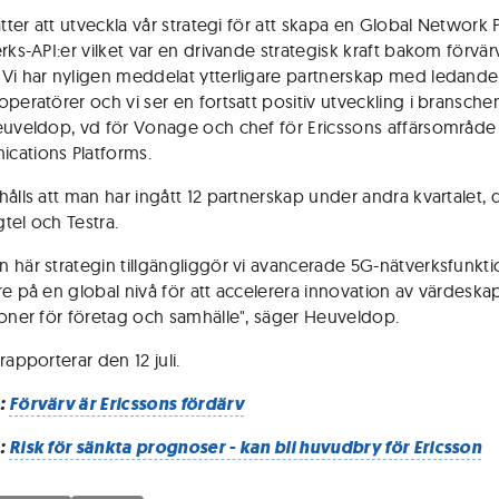
ätter att utveckla vår strategi för att skapa en Global Network 
rks-API:er vilket var en drivande strategisk kraft bakom förvär
Vi har nyligen meddelat ytterligare partnerskap med ledande
operatörer och vi ser en fortsatt positiv utveckling i bransche
euveldop, vd för Vonage och chef för Ericssons affärsområde
cations Platforms.
hålls att man har ingått 12 partnerskap under andra kvartalet, 
tel och Testra.
 här strategin tillgängliggör vi avancerade 5G-nätverksfunkti
re på en global nivå för att accelerera innovation av värdesk
ioner för företag och samhälle", säger Heuveldop.
rapporterar den 12 juli.
:
Förvärv är Ericssons fördärv
:
Risk för sänkta prognoser - kan bli huvudbry för Ericsson