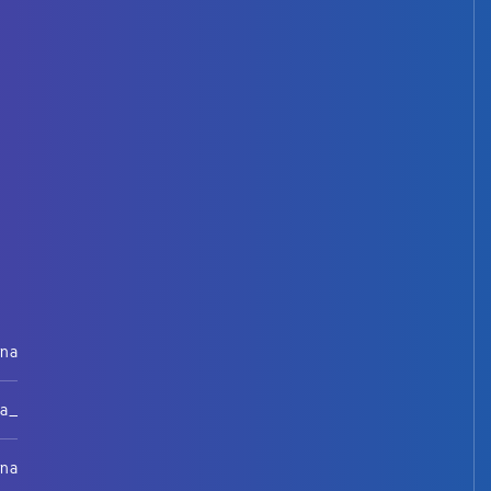
rna
na_
rna