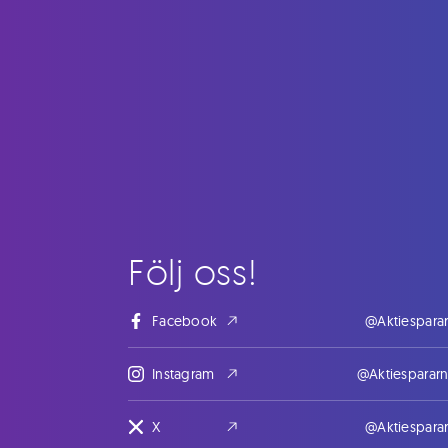
Följ oss!
Facebook
@Aktiespara
Instagram
@Aktiesparar
X
@Aktiespara