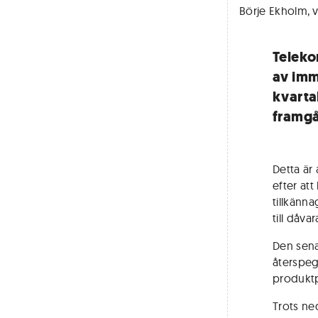
Börje Ekholm, v
Teleko
av imma
kvarta
framgå
Detta ä
efter att
tillkänna
till dåva
Den sena
återspeg
produktp
Trots ned