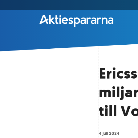
Erics
milja
till 
4 juli 2024