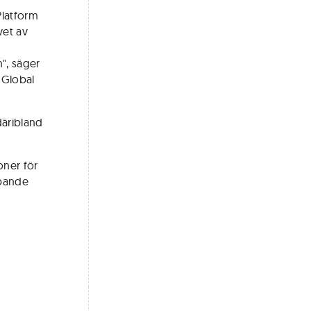
Platform
vet av
n", säger
 Global
däribland
oner för
apande