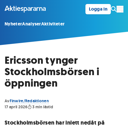
Logga in
Öpp
Nyheter
Analyser
Aktiviteter
Ericsson tynger
Stockholmsbörsen i
öppningen
Av
Finwire/Redaktionen
17 april 2026
3
min lästid
Stockholmsbörsen har inlett nedåt på