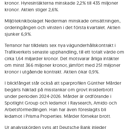
kronor. Hyresintäkterna minskade 2,2% till 435 miljoner
kronor. Aktien stiger 2,6%.
Miljöteknikbolaget Nederman minskade omsättningen,
orderingången och vinsten i det första kvartalet. Aktien
sjunker 6,9%.
Terranor har tilldelats sex nya vägunderhållskontrakt i
Trafikverkets senaste upphandling, till ett totalt värde om
cirka 1,64 miljarder kronor. Det motsvarar årliga intäkter
om minst 366 miljoner kronor, jämfört med 251 miljoner
kronor i utgående kontrakt. Aktien ökar 0,9%.
I blickfånget står också att sparprofilen Günther Mårder
begärts häktad på misstankar om grovt insiderbrott
under perioden 2024-2026. Mårder är ordförande i
Spotlight Group och ledamot i Raysearch, Amido och
Arbetsförmedlingen. Han har även föreslagits bli
ledamot i Prisma Properties. Mårder förnekar brott.
Ur analysskörden syns att Deutsche Bank inleder