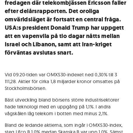
fredagen där telekombjässen Ericsson faller
efter delårsrapporten. Det oroliga
omvärldsläget är fortsatt en central fråga.
USA:s president Donald Trump har uppgett
att en vapenvila på tio dagar nåtts mellan
Israel och Libanon, samt att Iran-kriget
förväntas avslutas snart.
Vid 09.20-tiden var OMXS30-indexet ned 0,30% till 3
111,28. Aktier för cirka 1,8 miljarder kronor omsattes på
Stockholmsbörsen.
Bäst utveckling bland börsens större industrisektorer
hade teknologi med en uppgång på 1,1%. I andra
vågskålen låg telekom i botten med minus 2,1%.
Bland de ledande aktierna, som ingår i OMXS30-index,
steg Lifco B 1,0% medan Skanska B var upp 1,0%. Sämst