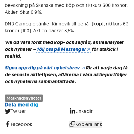
bevakning på Skanska med köp och riktkurs 300 kronor.
Aktien ökar 0,9%.
DNB Carnegie sänker Kinnevik till behåll (köp), riktkurs 63
kronor (100). Aktien backar 3,5%.
Vill du vara först med köp- och säljråd, aktieanalyser
och nyheter –
följ oss på Messenger
för utskick i
realtid.
Signa upp dig på vårt nyhetsbrev
för att varje dag få
de senaste aktietipsen, affärerna i våra aktieportföljer
och nyheterna sammanfattade.
Marknadsnyheter
Dela med dig
Twitter
LinkedIn
Facebook
Kopiera länk