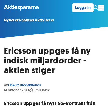
Logga in
Öpp
Nyheter
Analyser
Aktiviteter
Ericsson uppges få ny
indisk miljardorder -
aktien stiger
Av
Finwire/Redaktionen
14 oktober 2024
1
min lästid
Ericsson uppges få nytt 5G-kontrakt från