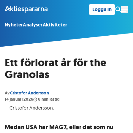
Logga in
Öpp
Nyheter
Analyser
Aktiviteter
Ett förlorat år för the
Granolas
Av
Cristofer Andersson
14 januari 2026
6
min lästid
Cristofer Andersson
.
Medan USA har MAG7, eller det som nu