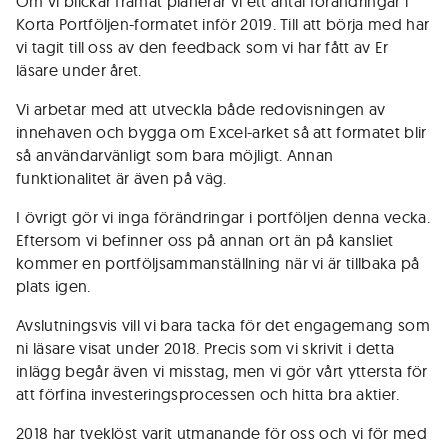
Om vi blickar framåt planerar vi ett antal förändringar i
Korta Portföljen-formatet inför 2019. Till att börja med har
vi tagit till oss av den feedback som vi har fått av Er
läsare under året.
Vi arbetar med att utveckla både redovisningen av
innehaven och bygga om Excel-arket så att formatet blir
så användarvänligt som bara möjligt. Annan
funktionalitet är även på väg.
I övrigt gör vi inga förändringar i portföljen denna vecka.
Eftersom vi befinner oss på annan ort än på kansliet
kommer en portföljsammanställning när vi är tillbaka på
plats igen.
Avslutningsvis vill vi bara tacka för det engagemang som
ni läsare visat under 2018. Precis som vi skrivit i detta
inlägg begår även vi misstag, men vi gör vårt yttersta för
att förfina investeringsprocessen och hitta bra aktier.
2018 har tveklöst varit utmanande för oss och vi för med