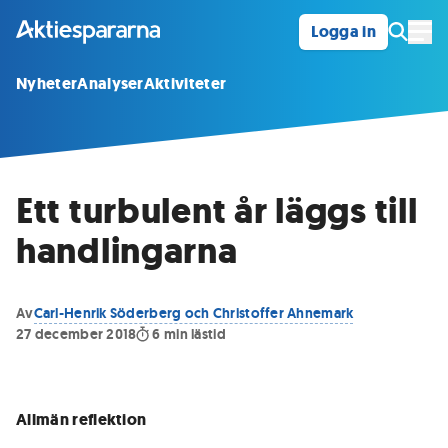
Logga in
Öpp
Nyheter
Analyser
Aktiviteter
Ett turbulent år läggs till
handlingarna
Av
Carl-Henrik Söderberg och Christoffer Ahnemark
27 december 2018
6
min lästid
Allmän reflektion