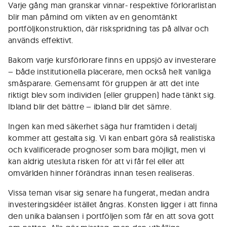
Varje gång man granskar vinnar- respektive förlorarlistan
blir man påmind om vikten av en genomtänkt
portföljkonstruktion, där riskspridning tas på allvar och
används effektivt.
Bakom varje kursförlorare finns en uppsjö av investerare
– både institutionella placerare, men också helt vanliga
småsparare. Gemensamt för gruppen är att det inte
riktigt blev som individen (eller gruppen) hade tänkt sig.
Ibland blir det bättre – ibland blir det sämre.
Ingen kan med säkerhet säga hur framtiden i detalj
kommer att gestalta sig. Vi kan enbart göra så realistiska
och kvalificerade prognoser som bara möjligt, men vi
kan aldrig utesluta risken för att vi får fel eller att
omvärlden hinner förändras innan tesen realiseras.
Vissa teman visar sig senare ha fungerat, medan andra
investeringsidéer istället ångras. Konsten ligger i att finna
den unika balansen i portföljen som får en att sova gott