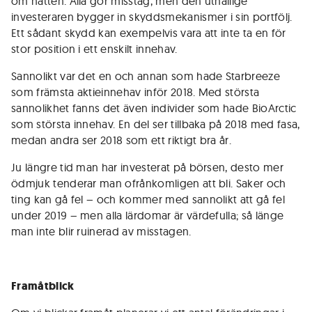
om natten. Alla gör misstag, men den uthållige
investeraren bygger in skyddsmekanismer i sin portfölj.
Ett sådant skydd kan exempelvis vara att inte ta en för
stor position i ett enskilt innehav.
Sannolikt var det en och annan som hade Starbreeze
som främsta aktieinnehav inför 2018. Med största
sannolikhet fanns det även individer som hade BioArctic
som största innehav. En del ser tillbaka på 2018 med fasa,
medan andra ser 2018 som ett riktigt bra år.
Ju längre tid man har investerat på börsen, desto mer
ödmjuk tenderar man ofrånkomligen att bli. Saker och
ting kan gå fel – och kommer med sannolikt att gå fel
under 2019 – men alla lärdomar är värdefulla; så länge
man inte blir ruinerad av misstagen.
Framåtblick