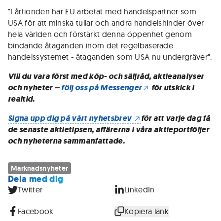
"I årtionden har EU arbetat med handelspartner som
USA för att minska tullar och andra handelshinder över
hela världen och förstärkt denna öppenhet genom
bindande åtaganden inom det regelbaserade
handelssystemet - åtaganden som USA nu undergräver".
Vill du vara först med köp- och säljråd, aktieanalyser
och nyheter –
följ oss på Messenger
för utskick i
realtid.
Signa upp dig på vårt nyhetsbrev
för att varje dag få
de senaste aktietipsen, affärerna i våra aktieportföljer
och nyheterna sammanfattade.
Marknadsnyheter
Dela med dig
Twitter
LinkedIn
Facebook
Kopiera länk