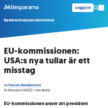
Logga in
Öpp
Nyheter
Analyser
Aktiviteter
EU-kommissionen:
USA:s nya tullar är ett
misstag
Av
Finwire/Redaktionen
14 februari 2025
1
min lästid
EU-kommissionen anser att president