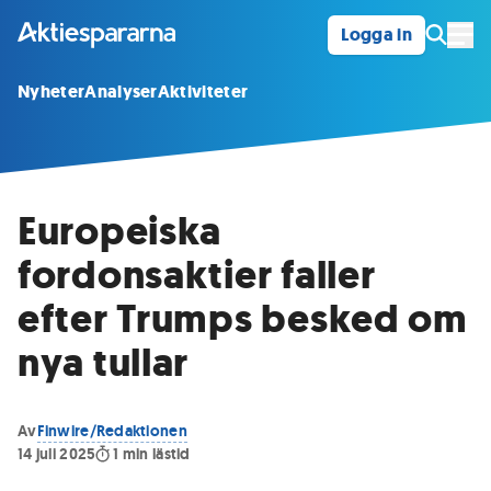
Logga in
Öpp
Nyheter
Analyser
Aktiviteter
Europeiska
fordonsaktier faller
efter Trumps besked om
nya tullar
Av
Finwire/Redaktionen
14 juli 2025
1
min lästid