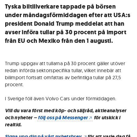
Tyska biltillverkare tappade på börsen
under måndagsförmiddagen efter att USA:s
president Donald Trump meddelat att han
avser införa tullar på 30 procent på import
från EU och Mexiko från den 1 augusti.
Trump uppgav att tullarna på 30 procent gäller utöver
redan införda sektorspecifika tullar, vilket innebär att
bilimport fortsatt omfattas av befintliga tullar på 27,5
procent.
I Sverige föll även Volvo Cars under förmiddagen.
Vill du vara först med köp- och säljråd, aktieanalyser
och nyheter –
följ oss på Messenger
för utskick i
realtid.
Signa upp dig på vårt nyhetsbrev
för att varje dag få