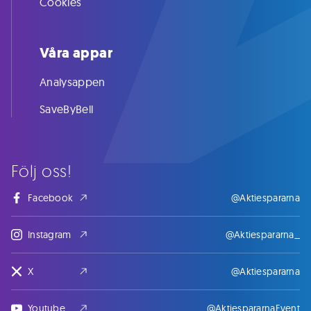
Cookies
Våra appar
Analysappen
SaveByBell
Följ oss!
Facebook
@Aktiespararna
Instagram
@Aktiespararna_
X
@Aktiespararna
Youtube
@AktiespararnaEvent