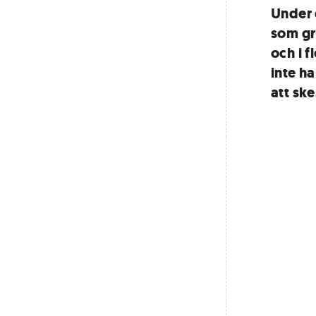
Under 
som gr
och i f
inte h
att ske