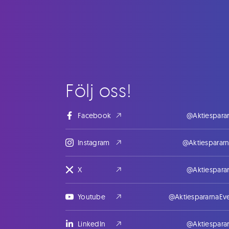
Följ oss!
Facebook
@Aktiespara
Instagram
@Aktiesparar
X
@Aktiespara
Youtube
@AktiespararnaEv
LinkedIn
@Aktiespara