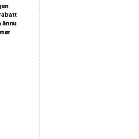
gen
rabatt
om ännu
mmer