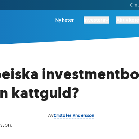
Om A
Nyheter
Investera
Aktivitete
eiska investmentbo
n kattguld?
Av
Cristofer Andersson
rsson
.