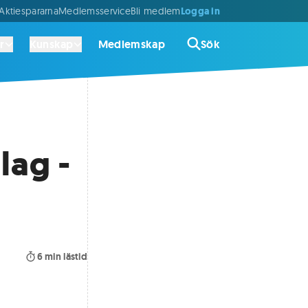
Logga in
ktiespararna
Medlemsservice
Bli medlem
r
Kunskap
Medlemskap
Sök
lag -
6
min lästid