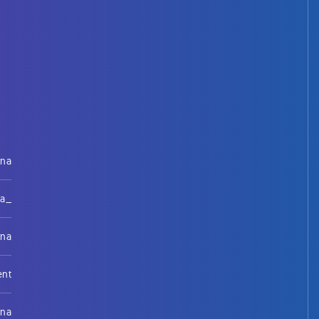
rna
na_
rna
ent
rna