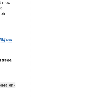
et med
la
 på
följ oss
attade.
iera länk