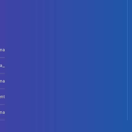
rna
na_
rna
ent
rna