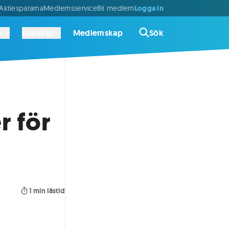
Logga in
ktiespararna
Medlemsservice
Bli medlem
r
Kunskap
Medlemskap
Sök
r för
1
min lästid