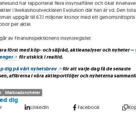
arlesund har rapporterat flera insynsaffärer och ökat innehav
ktier i livekasinoutvecklaren Evolution där han är vd. Den tota
an uppgår till 67,1 miljoner kronor med ett genomsnittspris
onor per aktie.
går av Finansinspektionens insynsregister.
vara först med köp- och säljråd, aktieanalyser och nyheter –
enger
för utskick i realtid.
p dig på vårt nyhetsbrev
för att varje dag få de senaste
sen, affärerna i våra aktieportföljer och nyheterna sammanf
n
Marknadsnyheter
ed dig
r
LinkedIn
Facebook
Kop