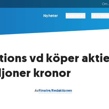
Om A
Nyheter
Investera
Aktivitete
tions vd köper aktie
ljoner kronor
Av
Finwire/Redaktionen