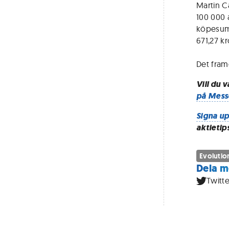
Martin C
100 000 a
köpesumm
671,27 kr
Det fram
Vill du 
på Mess
Signa up
aktietip
Evolutio
Dela m
Twitte