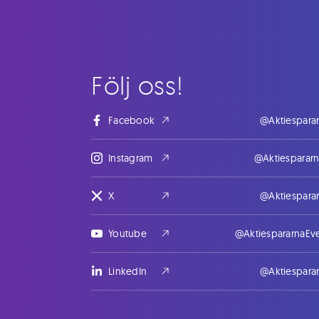
Följ oss!
Facebook
@Aktiespara
Instagram
@Aktiesparar
X
@Aktiespara
Youtube
@AktiespararnaEv
LinkedIn
@Aktiespara