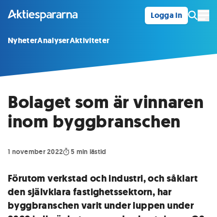
Logga in
Öpp
Nyheter
Analyser
Aktiviteter
Bolaget som är vinnaren
inom byggbranschen
1 november 2022
5
min lästid
Förutom verkstad och industri, och såklart
den självklara fastighetssektorn, har
byggbranschen varit under luppen under