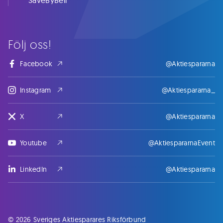
SaveByBell
Följ oss!
Facebook
@Aktiespararna
Instagram
@Aktiespararna_
X
@Aktiespararna
Youtube
@AktiespararnaEvent
LinkedIn
@Aktiespararna
© 2026 Sveriges Aktiesparares Riksförbund