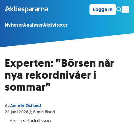
Logga in
Öpp
Nyheter
Analyser
Aktiviteter
Experten: ”Börsen når
nya rekordnivåer i
sommar”
Av
Annelie Östlund
22 juni 2026
6
min lästid
Anders Rudolfsson
.