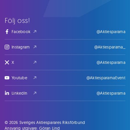
Följ oss!
Facebook
@Aktiespararna
Instagram
@Aktiespararna_
X
@Aktiespararna
Youtube
@AktiespararnaEvent
LinkedIn
@Aktiespararna
© 2026 Sveriges Aktiesparares Riksförbund
Ansvarig utgivare: Göran Lind