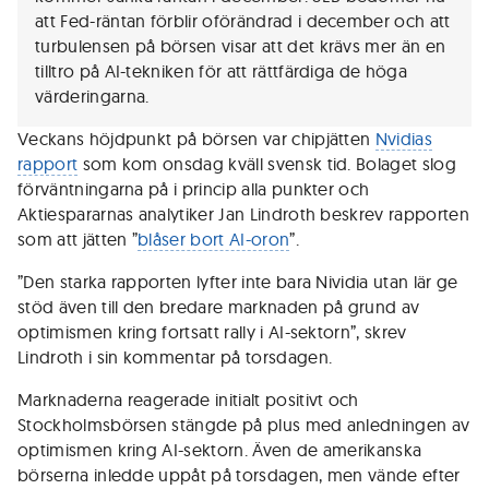
att Fed-räntan förblir oförändrad i december och att
turbulensen på börsen visar att det krävs mer än en
tilltro på AI-tekniken för att rättfärdiga de höga
värderingarna.
Veckans höjdpunkt på börsen var chipjätten
Nvidias
rapport
som kom onsdag kväll svensk tid. Bolaget slog
förväntningarna på i princip alla punkter och
Aktiespararnas analytiker Jan Lindroth beskrev rapporten
som att jätten ”
blåser bort AI-oron
”.
”Den starka rapporten lyfter inte bara Nividia utan lär ge
stöd även till den bredare marknaden på grund av
optimismen kring fortsatt rally i AI-sektorn”, skrev
Lindroth i sin kommentar på torsdagen.
Marknaderna reagerade initialt positivt och
Stockholmsbörsen stängde på plus med anledningen av
optimismen kring AI-sektorn. Även de amerikanska
börserna inledde uppåt på torsdagen, men vände efter