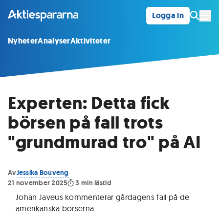
Logga in
Öpp
Nyheter
Analyser
Aktiviteter
Experten: Detta fick
börsen på fall trots
"grundmurad tro" på AI
Av
Jessika Bouveng
21 november 2025
3
min lästid
Johan Javeus kommenterar gårdagens fall på de
amerikanska börserna
.