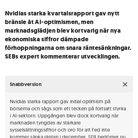
Nvidias starka kvartalsrapport gav nytt
bränsle åt AI-optimismen, men
marknadsglädjen blev kortvarig när nya
ekonomiska siffror dämpade
förhoppningarna om snara räntesänkningar.
SEBs expert kommenterar utvecklingen.
Snabbversion
Nvidias starka rapport gav initial optimism på
börserna och sågs som ett tecken på fortsatt styrka
i AI-sektorn. Uppgången blev dock kortvarig när
marknaden tyngdes av starkare
sysselsättningssiffror och oro för att Fed inte
kommer sänka räntan i december. SEB bedömer nu