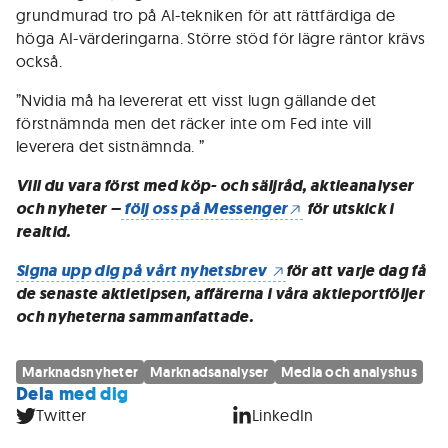
grundmurad tro på AI-tekniken för att rättfärdiga de
höga AI-värderingarna. Större stöd för lägre räntor krävs
också.
”Nvidia må ha levererat ett visst lugn gällande det
förstnämnda men det räcker inte om Fed inte vill
leverera det sistnämnda. ”
Vill du vara först med köp- och säljråd, aktieanalyser
och nyheter –
följ oss på Messenger
för utskick i
realtid.
Signa upp dig på vårt nyhetsbrev
för att varje dag få
de senaste aktietipsen, affärerna i våra aktieportföljer
och nyheterna sammanfattade.
Marknadsnyheter
Marknadsanalyser
Media och analyshus
Dela med dig
Twitter
LinkedIn