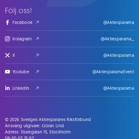
Följ oss!
Facebook
@Aktiespararna
Instagram
@Aktiespararna_
X
@Aktiespararna
Youtube
@AktiespararnaEvent
LinkedIn
@Aktiespararna
© 2026 Sveriges Aktiesparares Riksförbund
Ansvarig utgivare: Göran Lind
Adress: Sturegatan 15, Stockholm
08-50 65 15 00