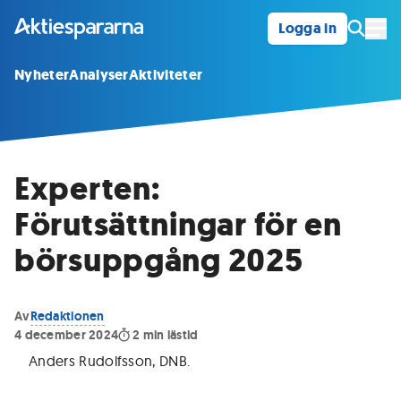
Logga in
Öpp
Nyheter
Analyser
Aktiviteter
Experten:
Förutsättningar för en
börsuppgång 2025
Av
Redaktionen
4 december 2024
2
min lästid
Anders Rudolfsson, DNB
.