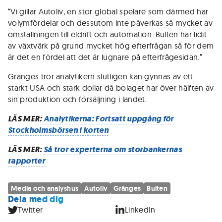
“Vi gillar Autoliv, en stor global spelare som därmed har
volymfördelar och dessutom inte påverkas så mycket av
omställningen till eldrift och automation. Bulten har lidit
av växtvärk på grund mycket hög efterfrågan så för dem
är det en fördel att det är lugnare på efterfrågesidan.”
Gränges tror analytikern slutligen kan gynnas av ett
starkt USA och stark dollar då bolaget har över hälften av
sin produktion och försäljning i landet.
LÄS MER:
Analytikerna: Fortsatt uppgång för
Stockholmsbörsen i korten
LÄS MER:
Så tror experterna om storbankernas
rapporter
Media och analyshus
Autoliv
Gränges
Bulten
Dela med dig
Twitter
LinkedIn