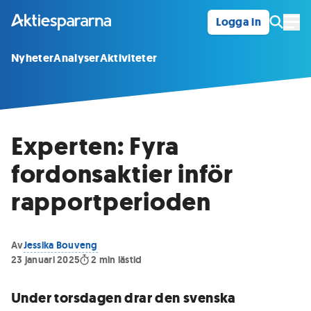
Logga in
Öpp
Nyheter
Analyser
Aktiviteter
Experten: Fyra
fordonsaktier inför
rapportperioden
Av
Jessika Bouveng
23 januari 2025
2
min lästid
Under torsdagen drar den svenska