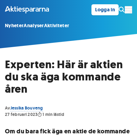
Logga in
Öpp
Nyheter
Analyser
Aktiviteter
Experten: Här är aktien
du ska äga kommande
åren
Av
Jessika Bouveng
27 februari 2023
1
min lästid
Om du bara fick äga en aktie de kommande