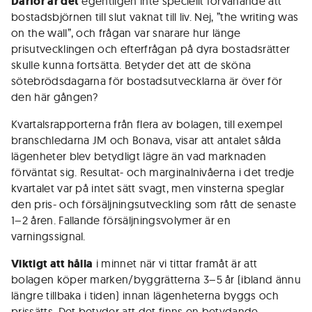
Därför är det
egentligen inte speciellt förvånande att
bostadsbjörnen till slut vaknat till liv. Nej, ”the writing was
on the wall”, och frågan var snarare hur länge
prisutvecklingen och efterfrågan på dyra bostadsrätter
skulle kunna fortsätta. Betyder det att de sköna
sötebrödsdagarna för bostadsutvecklarna är över för
den här gången?
Kvartalsrapporterna från flera av bolagen, till exempel
branschledarna JM och Bonava, visar att antalet sålda
lägenheter blev betydligt lägre än vad marknaden
förväntat sig. Resultat- och marginalnivåerna i det tredje
kvartalet var på intet sätt svagt, men vinsterna speglar
den pris- och försäljningsutveckling som rått de senaste
1–2 åren. Fallande försäljningsvolymer är en
varningssignal.
Viktigt att hålla
i minnet när vi tittar framåt är att
bolagen köper marken/byggrätterna 3–5 år (ibland ännu
längre tillbaka i tiden) innan lägenheterna byggs och
prissätts. Det betyder att det finns en betydande