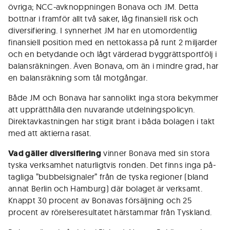
övriga; NCC-avknoppningen Bonava och JM. Detta
bottnar i framför allt två saker, låg finansiell risk och
diversifiering. I synnerhet JM har en utomordentlig
finansiell position med en nettokassa på runt 2 miljarder
och en betydande och lågt värderad byggrättsportfölj i
balansräkningen. Även Bonava, om än i mindre grad, har
en balansräkning som tål motgångar.
Både JM och Bonava har sannolikt inga stora bekymmer
att upprätthålla den nuvarande utdelningspolicyn.
Direktavkastningen har stigit brant i båda bolagen i takt
med att aktierna rasat.
Vad gäller diversifiering
vinner Bonava med sin stora
tyska verksamhet naturligtvis ronden. Det finns inga på­
tagliga ”bubbelsignaler” från de tyska regioner (bland
annat Berlin och Hamburg) där bolaget är verksamt.
Knappt 30 procent av Bonavas försäljning och 25
procent av rörelseresultatet härstammar från Tyskland.