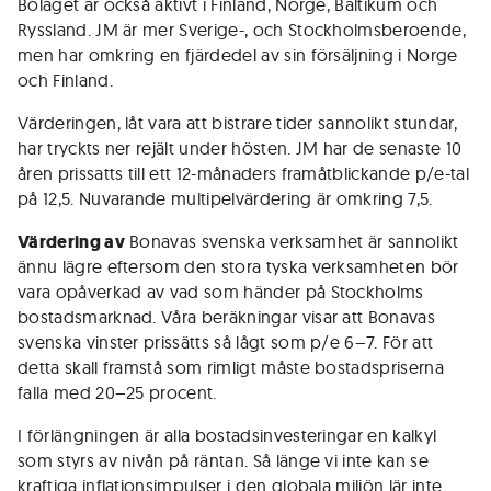
Bolaget är också aktivt i Finland, Norge, Baltikum och
Ryssland. JM är mer Sverige-, och Stockholmsberoende,
men har omkring en fjärde­del av sin försäljning i Norge
och Finland.
Värderingen, låt vara att bistrare tider sannolikt stundar,
har tryckts ner rejält under hösten. JM har de senaste 10
åren prissatts till ett 12-månaders framåtblickande p/e-tal
på 12,5. Nuvarande multipelvärdering är omkring 7,5.
Värdering av
Bonavas svenska verksamhet är sannolikt
ännu lägre eftersom den stora tyska verksamheten bör
vara opåverkad av vad som händer på Stockholms
bostads­marknad. Våra beräkningar visar att Bonavas
svenska vinster prissätts så lågt som p/e 6–7. För att
detta skall framstå som rimligt måste bostadspriserna
falla med 20–25 procent.
I förlängningen är alla bostadsinvesteringar en kalkyl
som styrs av nivån på räntan. Så länge vi inte kan se
kraftiga inflationsimpulser i den globala miljön lär inte