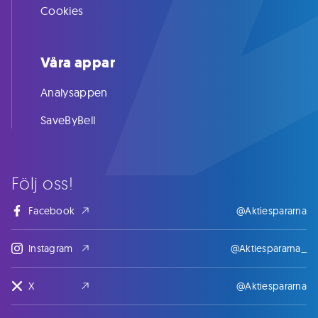
Cookies
Våra appar
Analysappen
SaveByBell
Följ oss!
Facebook
@Aktiespararna
Instagram
@Aktiespararna_
X
@Aktiespararna