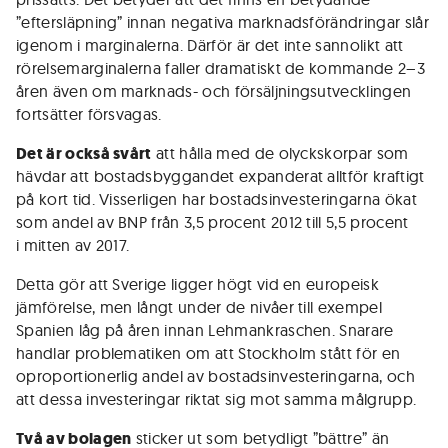
”eftersläpning” innan negati­va mark­nadsförändringar slår
igenom i mar­ginalerna. Därför är det inte sanno­likt att
rörelsemarginalerna faller dramatiskt de kommande 2–3
åren även om marknads- och försäljningsutveck­lingen
fortsätter försvagas.
Det är också svårt
att hålla med de olyckskorpar som
hävdar att bostadsbyggandet expanderat alltför kraftigt
på kort tid. Visserligen har bostads­investeringarna ökat
som andel av BNP från 3,5 procent 2012 till 5,5 procent
i mitten av 2017.
Detta gör att Sverige ligger högt vid en europeisk
jämförelse, men långt under de nivåer till exempel
Spanien låg på åren innan Lehmankraschen. Snarare
handlar problematiken om att Stockholm stått för en
oproportionerlig andel av bostadsinvesteringarna, och
att dessa investeringar riktat sig mot samma målgrupp.
Två av bolagen
sticker ut som betydligt ”bättre” än