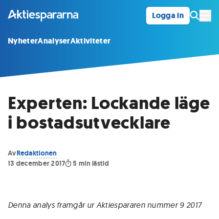
Logga in
Öpp
Nyheter
Analyser
Aktiviteter
Experten: Lockande läge
i bostadsutvecklare
Av
Redaktionen
13 december 2017
5
min lästid
Denna analys framgår ur Aktiespararen nummer 9 2017