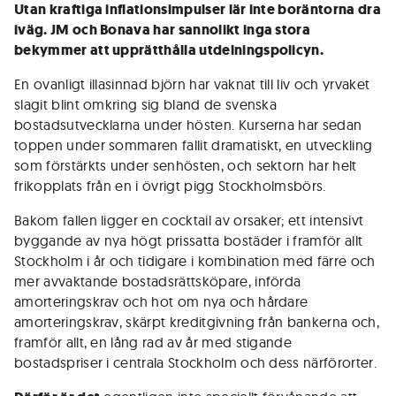
Utan kraftiga inflationsimpulser lär inte boräntorna dra
iväg. JM och Bonava har sannolikt inga stora
bekymmer att upprätthålla utdelningspolicyn.
En ovanligt illasinnad björn har vaknat till liv och yrvaket
slagit blint omkring sig bland de svenska
bostadsutvecklarna under hösten. Kurserna har sedan
toppen under sommaren fallit dramatiskt, en utveckling
som förstärkts under senhösten, och sektorn har helt
frikopplats från en i övrigt pigg Stockholmsbörs.
Bakom fallen ligger en cocktail av orsaker; ett intensivt
byggande av nya högt prissatta bostäder i framför allt
Stockholm i år och tidigare i kombination med färre och
mer avvaktande bostadsrättsköpare, införda
amorteringskrav och hot om nya och hårdare
amorteringskrav, skärpt kreditgivning från bankerna och,
framför allt, en lång rad av år med stigande
bostadspriser i centrala Stockholm och dess närförorter.