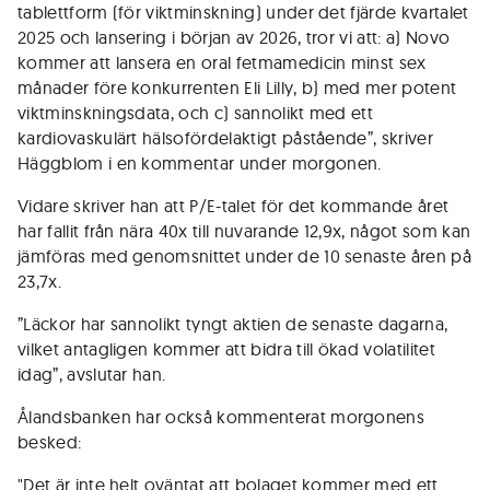
tablettform (för viktminskning) under det fjärde kvartalet
2025 och lansering i början av 2026, tror vi att: a) Novo
kommer att lansera en oral fetmamedicin minst sex
månader före konkurrenten Eli Lilly, b) med mer potent
viktminskningsdata, och c) sannolikt med ett
kardiovaskulärt hälsofördelaktigt påstående”, skriver
Häggblom i en kommentar under morgonen.
Vidare skriver han att P/E-talet för det kommande året
har fallit från nära 40x till nuvarande 12,9x, något som kan
jämföras med genomsnittet under de 10 senaste åren på
23,7x.
”Läckor har sannolikt tyngt aktien de senaste dagarna,
vilket antagligen kommer att bidra till ökad volatilitet
idag”, avslutar han.
Ålandsbanken har också kommenterat morgonens
besked:
"Det är inte helt oväntat att bolaget kommer med ett