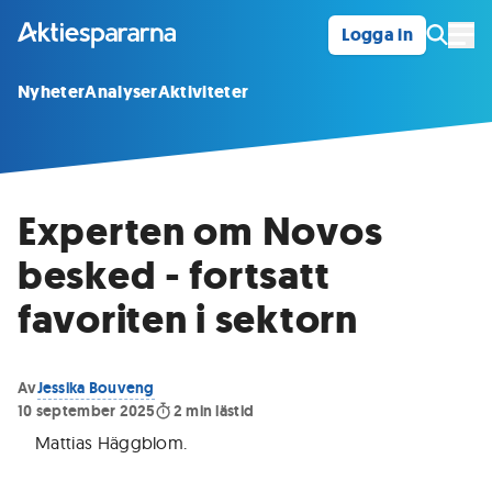
Logga in
Öpp
Nyheter
Analyser
Aktiviteter
Experten om Novos
besked - fortsatt
favoriten i sektorn
Av
Jessika Bouveng
10 september 2025
2
min lästid
Mattias Häggblom
.