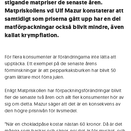
stigande matpriser de senaste åren.
Matpriskollens vd Ulf Mazur konstaterar att
samtidigt som priserna gått upp har en del
matförpackningar också blivit mindre, även
kallat krympflation.
För flera konsumenter är förändringarna inte lätta att
upptäcka. Ett exempel på de senaste årens
förminskningar är att pepparkaksburken har blivit 50
gram lättare mot förra julen.
Enligt Matpriskollen har förpackningsförändringar blivit
fler de senaste två åren och allt fler konsumenter hör av
sig om detta. Mazur säger att det är en konsekvens av
den högre prisnivån för livsmedel.
“När en chokladpåse kostar nästan 60 kronor. Då är det
många som backar och säger, nej det är för mycket, och