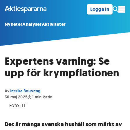
Logga in
Öpp
Nyheter
Analyser
Aktiviteter
Expertens varning: Se
upp för krympflationen
Av
Jessika Bouveng
30 maj 2025
1
min lästid
Foto:
TT
Det är många svenska hushåll som märkt av