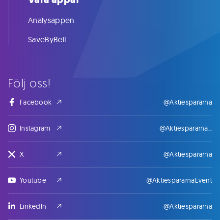
Analysappen
SaveByBell
Följ oss!
Facebook
@Aktiespararna
Instagram
@Aktiespararna_
X
@Aktiespararna
Youtube
@AktiespararnaEvent
LinkedIn
@Aktiespararna