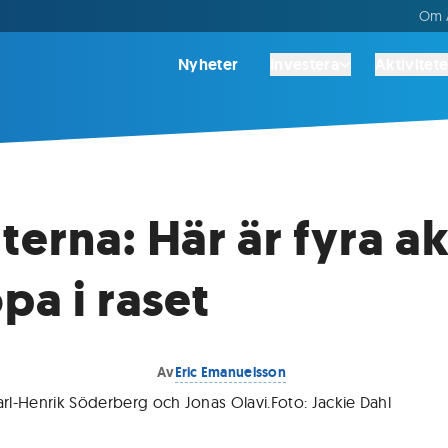
Om A
Nyheter
Investera
Aktivitete
terna: Här är fyra ak
pa i raset
Av
Eric Emanuelsson
arl-Henrik Söderberg och Jonas Olavi.
Foto:
Jackie Dahl