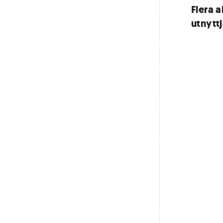
Flera a
utnytt