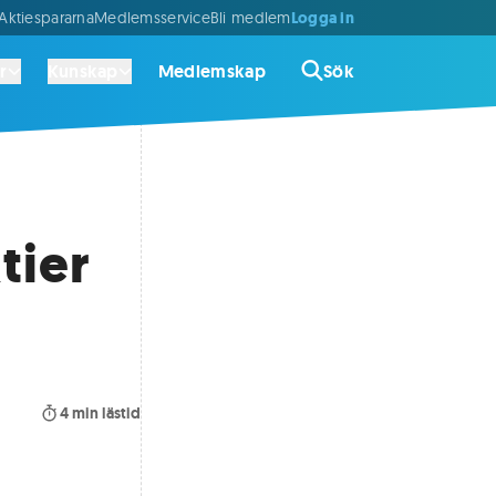
Logga in
ktiespararna
Medlemsservice
Bli medlem
r
Kunskap
Medlemskap
Sök
tier
4
min lästid