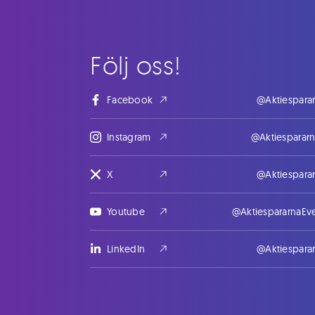
Följ oss!
Facebook
@Aktiespara
Instagram
@Aktiesparar
X
@Aktiespara
Youtube
@AktiespararnaEv
LinkedIn
@Aktiespara