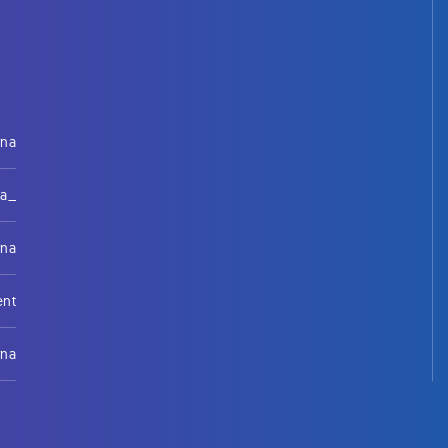
rna
na_
rna
ent
rna