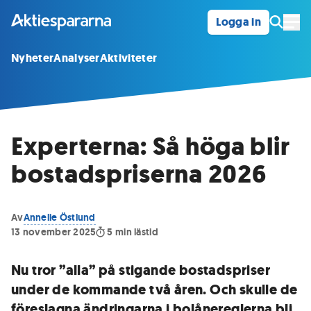
Logga in
Öpp
Nyheter
Analyser
Aktiviteter
Experterna: Så höga blir
bostadspriserna 2026
Av
Annelie Östlund
13 november 2025
5
min lästid
Nu tror ”alla” på stigande bostadspriser
under de kommande två åren. Och skulle de
föreslagna ändringarna i bolånereglerna bli