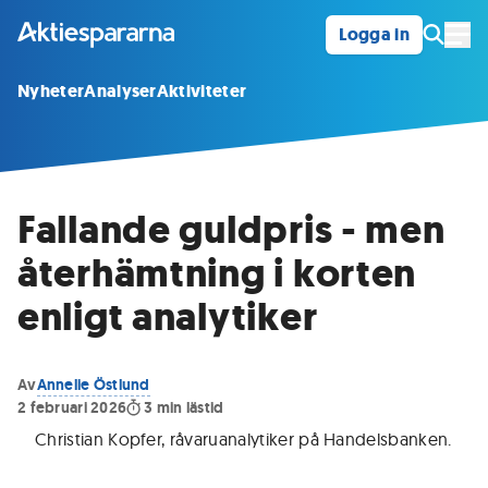
Logga in
Öpp
Nyheter
Analyser
Aktiviteter
Fallande guldpris - men
återhämtning i korten
enligt analytiker
Av
Annelie Östlund
2 februari 2026
3
min lästid
Christian Kopfer, råvaruanalytiker på Handelsbanken
.