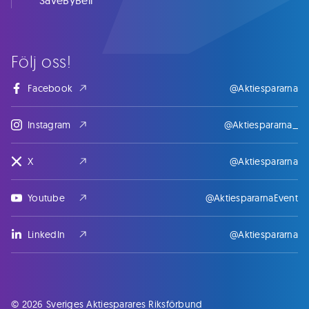
SaveByBell
Följ oss!
Facebook
@Aktiespararna
Instagram
@Aktiespararna_
X
@Aktiespararna
Youtube
@AktiespararnaEvent
LinkedIn
@Aktiespararna
© 2026 Sveriges Aktiesparares Riksförbund