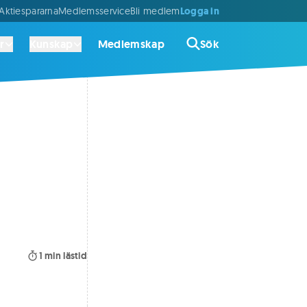
Logga in
ktiespararna
Medlemsservice
Bli medlem
r
Kunskap
Medlemskap
Sök
1
min lästid