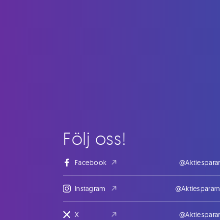
Följ oss!
Facebook
@Aktiespara
Instagram
@Aktiesparar
X
@Aktiespara