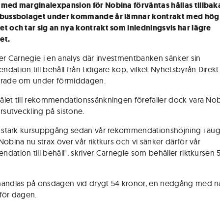
med marginalexpansion för Nobina förväntas hållas tillbaka
 bussbolaget under kommande år lämnar kontrakt med hög
t och tar sig an nya kontrakt som inledningsvis har lägre
et.
ver Carnegie i en analys där investmentbanken sänker sin
dation till behåll från tidigare köp, vilket Nyhetsbyrån Direkt
erade om under förmiddagen.
let till rekommendationssänkningen förefaller dock vara No
ursutveckling på sistone.
n stark kursuppgång sedan vår rekommendationshöjning i aug
Nobina nu strax över vår riktkurs och vi sänker därför vår
dation till behåll", skriver Carnegie som behåller riktkursen 
andlas på onsdagen vid drygt 54 kronor, en nedgång med n
för dagen.