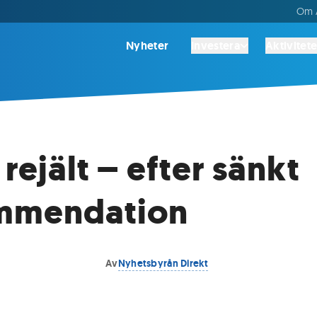
Om A
Nyheter
Investera
Aktivitete
 rejält – efter sänkt
mmendation
Av
Nyhetsbyrån Direkt