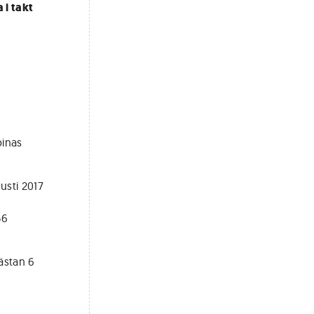
 i takt
binas
usti 2017
56
ästan 6