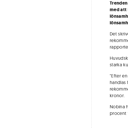
Trenden 
med att
lönsamhe
lönsamh
Det skri
rekommen
rapport
Huvudskä
starka k
"Efter e
handlas 
rekommen
kronor.
Nobina h
procent 