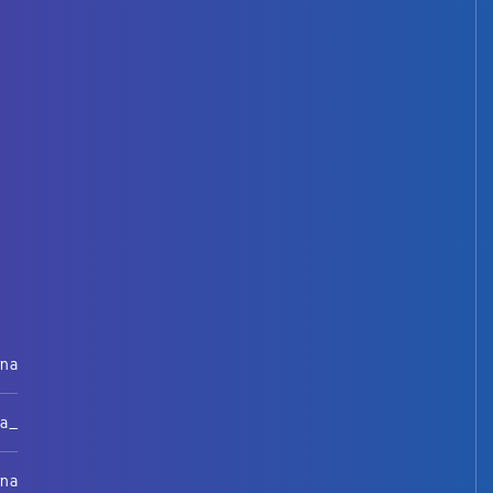
rna
na_
rna