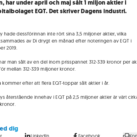
, har under april och maj sålt 1 miljon aktier i
pitalbolaget EQT. Det skriver Dagens industri.
hade dessförinnan inte rört sina 3,5 miljoner aktier, vilka
ammades av Di drygt en månad efter noteringen av EQT i
er 2019.
ar man sålt av en del inom prisspannet 312-339 kronor per akt
 för mellan 312-339 miljoner kronor.
 kommer efter att flera EQT-toppar sålt aktier i år.
s återstående innehav i EQT på 2,5 miljoner aktier är värt cir
 kronor.
ed dig
r
LinkedIn
Facebook
Kop