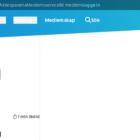
Logga in
ktiespararna
Medlemsservice
Bli medlem
r
Kunskap
Medlemskap
Sök
1
1
min lästid
j