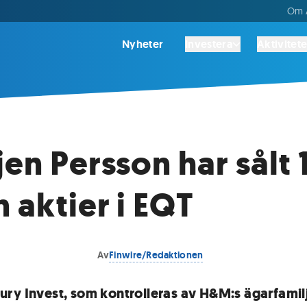
Om A
Nyheter
Investera
Aktivitete
jen Persson har sålt 
n aktier i EQT
Av
Finwire/Redaktionen
ry Invest, som kontrolleras av H&M:s ägarfamil