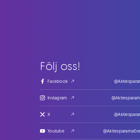
Följ oss!
Facebook
@Aktiespara
Instagram
@Aktiesparar
X
@Aktiespara
Youtube
@AktiespararnaEv