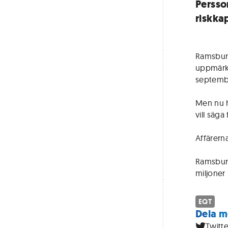
Persson
riskka
Ramsbury 
uppmärks
septemb
Men nu h
vill säga
Affärerna
Ramsbury
miljoner
EQT
Dela m
Twitte