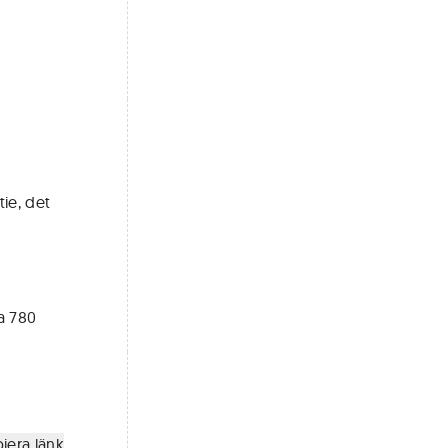
ie, det
ka 780
iera länk