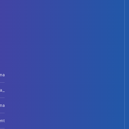
rna
na_
rna
ent