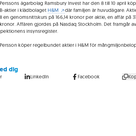
Perssons ägarbolag Ramsbury Invest har den 8 till 10 april köpt
 B-aktier i klädbolaget
H&M
där familjen är huvudägare. Akti
ll en genomsnittskurs på 166,14 kronor per aktie, en affär på 3
 kronor. Affären gjordes på Nasdaq Stockholm. Det framgår a
spektionens insynsregister.
 Persson köper regelbundet aktier i H&M för mångmiljonbelo
ed dig
r
LinkedIn
Facebook
Kop