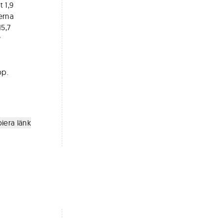
 1,9
erna
15,7
v
pp.
iera länk