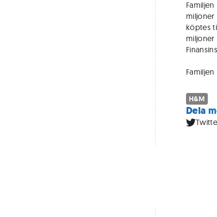
Familjen 
miljoner
köptes ti
miljoner
Finansin
Familjen
H&M
Dela m
Twitte