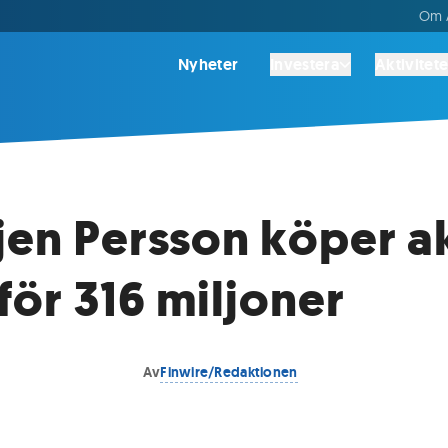
Om A
Nyheter
Investera
Aktivitete
jen Persson köper ak
ör 316 miljoner
Av
Finwire/Redaktionen