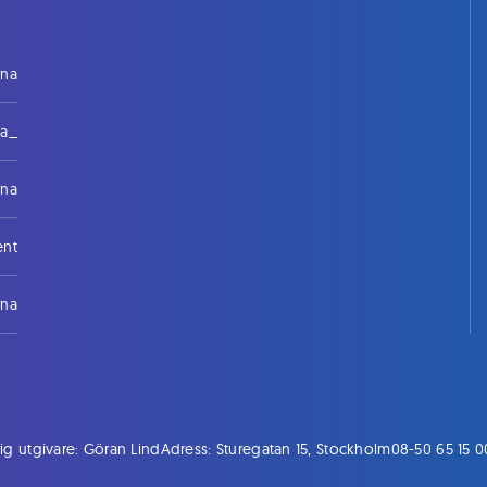
rna
na_
rna
ent
rna
ig utgivare: Göran Lind
Adress: Sturegatan 15, Stockholm
08-50 65 15 0