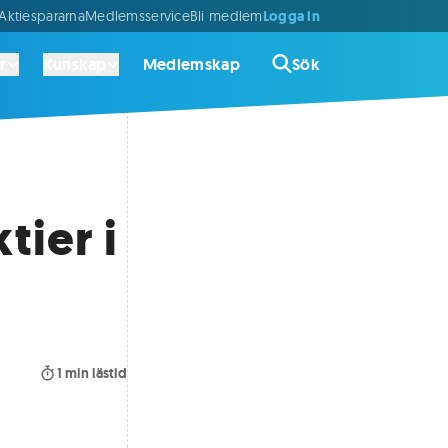
Logga in
ktiespararna
Medlemsservice
Bli medlem
r
Kunskap
Medlemskap
Sök
tier i
1
min lästid