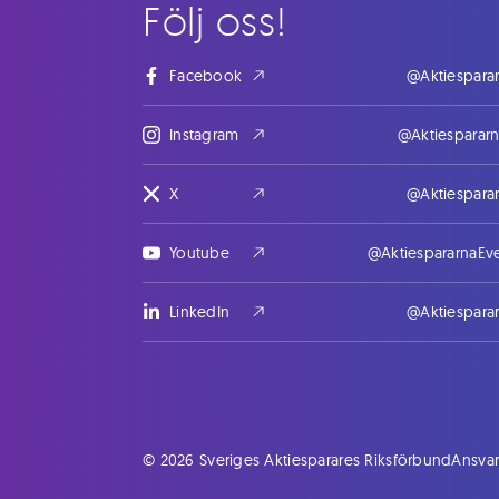
Följ oss!
Facebook
@Aktiespara
Instagram
@Aktiesparar
X
@Aktiespara
Youtube
@AktiespararnaEv
LinkedIn
@Aktiespara
© 2026 Sveriges Aktiesparares Riksförbund
Ansvar