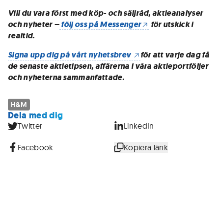
Vill du vara först med köp- och säljråd, aktieanalyser
och nyheter –
följ oss på Messenger
för utskick i
realtid.
Signa upp dig på vårt nyhetsbrev
för att varje dag få
de senaste aktietipsen, affärerna i våra aktieportföljer
och nyheterna sammanfattade.
H&M
Dela med dig
Twitter
LinkedIn
Facebook
Kopiera länk