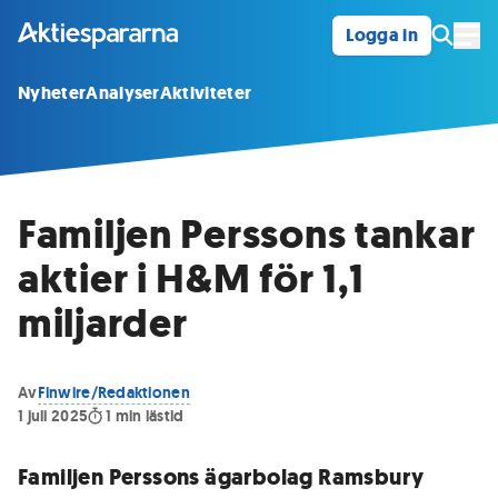
Logga in
Öpp
Nyheter
Analyser
Aktiviteter
Familjen Perssons tankar
aktier i H&M för 1,1
miljarder
Av
Finwire/Redaktionen
1 juli 2025
1
min lästid
Familjen Perssons ägarbolag Ramsbury