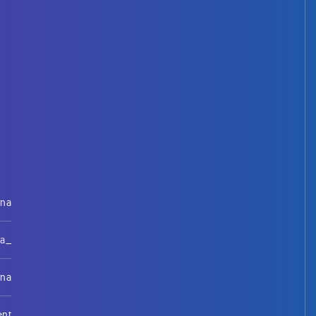
rna
na_
rna
ent