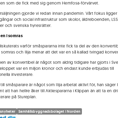
ten som de fick med sig genom Hemfosa-förvärvet.
rsäljningen gjorde vi redan innan pandemin. Vårt fokus ligger
llgångar och social infrastruktur som skolor, äldreboenden, LSS
ter och svenska hyresrätter.
en i somras
diskuterats varför småspararna inte fick ta del av den konvert
 somras och Ilija menar att det var en så kallad tvingad konver
en av konvertibel är något som aldrig tidigare har gjorts i Sve
eloppet var en miljon kronor och endast kunde erbjudas till
nella investerare.
 till småsparare är något som IIija arbetat aktivt för, han säger l
 att han hellre åker till Aktiespararna i Klippan än att ta en d
terare på Stureplan.
snyheter
Samhällsbyggnadsbolaget i Norden
ed dig