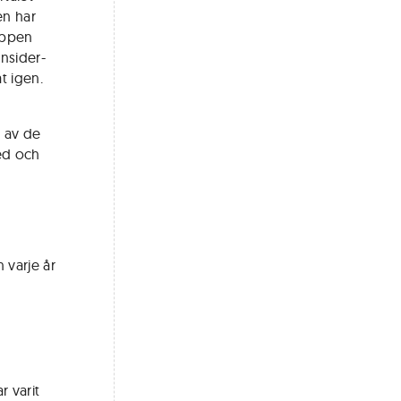
en har
dippen
nsider-
t igen.
n av de
ed och
 varje år
r varit