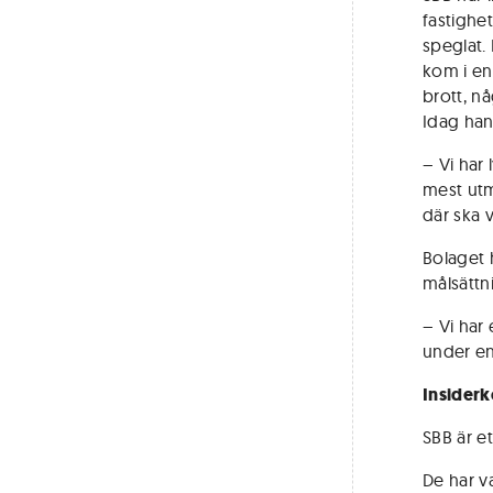
fastighe
speglat.
kom i en
brott, n
Idag han
– Vi har 
mest utm
där ska v
Bolaget 
målsättni
– Vi har 
under en
Insiderk
SBB är e
De har va