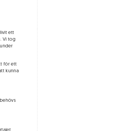
vit ett
. Vi tog
 under
t för ett
att kunna
m behövs
rtalet