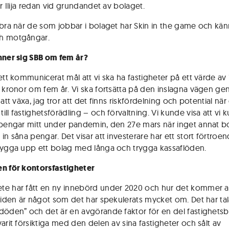
ör Ilija redan vid grundandet av bolaget.
 bra när de som jobbar i bolaget har Skin in the game och kän
h motgångar.
nner sig SBB om fem år?
ett kommunicerat mål att vi ska ha fastigheter på ett värde av 
r kronor om fem år. Vi ska fortsätta på den inslagna vägen ge
 att växa, jag tror att det finns riskfördelning och potential när
ll fastighetsförädling – och förvaltning. Vi kunde visa att vi 
 pengar mitt under pandemin, den 27e mars när inget annat b
in såna pengar. Det visar att investerare har ett stort förtroen
bygga upp ett bolag med långa och trygga kassaflöden.
n för kontorsfastigheter
e har fått en ny innebörd under 2020 och hur det kommer at
 tiden är något som det har spekulerats mycket om. Det har ta
döden” och det är en avgörande faktor för en del fastighetsb
arit försiktiga med den delen av sina fastigheter och sålt av