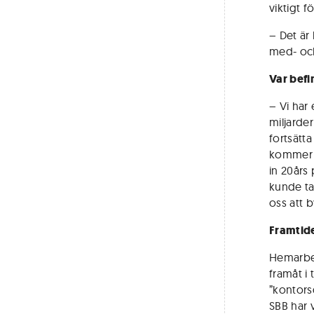
viktigt f
– Det är
med- oc
Var befi
– Vi har 
miljarde
fortsätta
kommer ti
in 20års
kunde ta 
oss att 
Framtide
Hemarbet
framåt i
”kontors
SBB har v