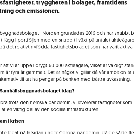
sfastigheter, tryggheten i bolaget, framtidens
tning och emissionen.
byggnadsbolaget i Norden grundades 2016 och har snabbt bli
tillägg i portföljen med en snabb tillväxt på antalet aktieägare
å det relativt nyfödda fastighetsbolaget som har varit aktiva
r att vi är uppe i drygt 60 000 aktieägare, vilket är väldigt stark
 är fyra år gammalt. Det är något vi gillar då vår ambition är 
alternativ till att ha pengar på banken med bättre avkastning.
 Samhällsbyggnadsbolaget idag?
 bra trots den hemska pandemin, vi levererar fastigheter so
r en viktig del av den sociala infrastrukturen.
am i krisen
inte legat på latsidan under Corona-pandemin, då de sålde fle