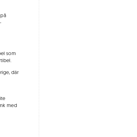
 på
-
ibel som
tibel.
rige, där
ite
rink med