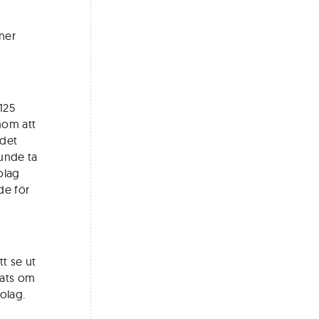
ner
125
nom att
 det
kunde ta
olag
de för
t se ut
lats om
olag.