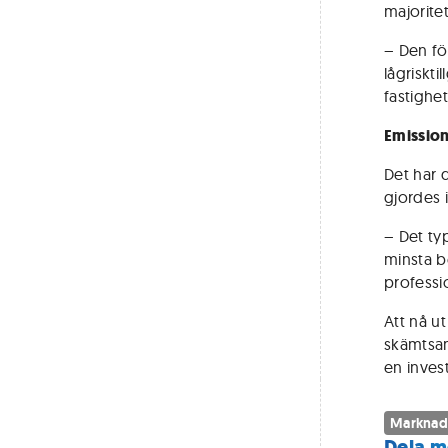
majorite
– Den fö
lågriskti
fastighe
Emission
Det har 
gjordes i
– Det typ
minsta b
professio
Att nå ut
skämtsamt
en inves
Marknad
Dela m