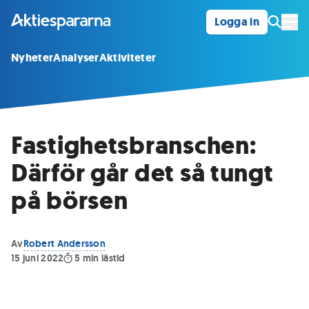
Logga in
Öpp
Nyheter
Analyser
Aktiviteter
Fastighetsbranschen:
Därför går det så tungt
på börsen
Av
Robert Andersson
15 juni 2022
5
min lästid