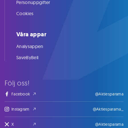
Personuppgifter
Cookies
Våra appar
Analysappen
SaveByBell
Följ oss!
Facebook
@Aktiespararna
Instagram
@Aktiespararna_
X
@Aktiespararna