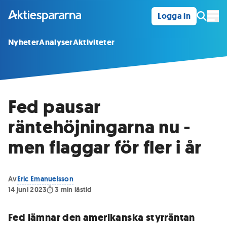
Logga in
Öpp
Nyheter
Analyser
Aktiviteter
Fed pausar
räntehöjningarna nu -
men flaggar för fler i år
Av
Eric Emanuelsson
14 juni 2023
3
min lästid
Fed lämnar den amerikanska styrräntan