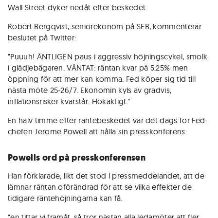
Wall Street dyker nedåt efter beskedet.
Robert Bergqvist, seniorekonom på SEB, kommenterar
beslutet på Twitter:
"Puuuh! ÄNTLIGEN paus i aggressiv höjningscykel, smolk
i glädjebägaren. VÄNTAT: räntan kvar på 5.25% men
öppning för att mer kan komma. Fed köper sig tid till
nästa möte 25-26/7. Ekonomin kyls av gradvis,
inflationsrisker kvarstår. Hökaktigt."
En halv timme efter räntebeskedet var det dags för Fed-
chefen Jerome Powell att hålla sin presskonferens.
Powells ord på presskonferensen
Han förklarade, likt det stod i pressmeddelandet, att de
lämnar räntan oförändrad för att se vilka effekter de
tidigare räntehöjningarna kan få.
"en tittar vi framåt, så tror nästan alla ledamöter att fler