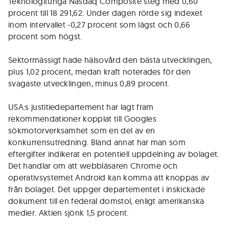
Teknologitunga Nasdaq Composite steg med 0,60
procent till 18 291,62. Under dagen rörde sig indexet
inom intervallet -0,27 procent som lägst och 0,66
procent som högst.
Sektormässigt hade hälsovård den bästa utvecklingen,
plus 1,02 procent, medan kraft noterades för den
svagaste utvecklingen, minus 0,89 procent.
USA:s justitiedepartement har lagt fram
rekommendationer kopplat till Googles
sökmotorverksamhet som en del av en
konkurrensutredning. Bland annat har man som
eftergifter indikerat en potentiell uppdelning av bolaget.
Det handlar om att webbläsaren Chrome och
operativsystemet Android kan komma att knoppas av
från bolaget. Det uppger departementet i inskickade
dokument till en federal domstol, enligt amerikanska
medier. Aktien sjönk 1,5 procent.