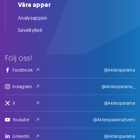
Våra appar
Analysappen
SaveByBell
Följ oss!
Facebook
@Aktiespararna
Instagram
@Aktiespararna_
X
@Aktiespararna
Youtube
@AktiespararnaEvent
LinkedIn
@Aktiespararna