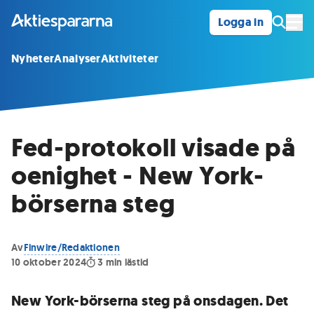
Logga in
Öpp
Nyheter
Analyser
Aktiviteter
Fed-protokoll visade på
oenighet - New York-
börserna steg
Av
Finwire/Redaktionen
10 oktober 2024
3
min lästid
New York-börserna steg på onsdagen. Det