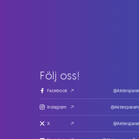
Följ oss!
Facebook
@Aktiespara
Instagram
@Aktiesparar
X
@Aktiespara