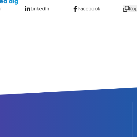
ed dig
r
LinkedIn
Facebook
Kop