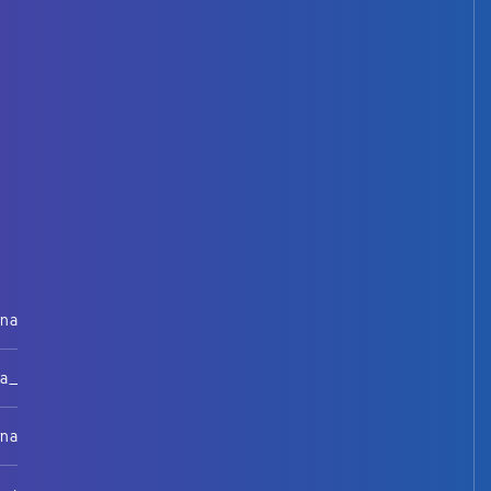
rna
na_
rna