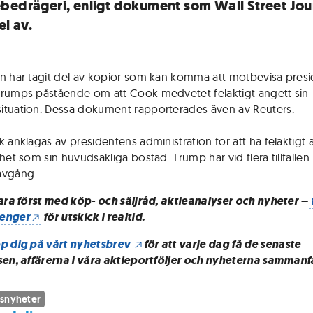
bedrägeri, enligt dokument som Wall Street Jou
el av.
n har tagit del av kopior som kan komma att motbevisa pres
rumps påstående om att Cook medvetet felaktigt angett sin
tuation. Dessa dokument rapporterades även av Reuters.
k anklagas av presidentens administration för att ha felaktigt 
het som sin huvudsakliga bostad. Trump har vid flera tillfällen 
avgång.
vara först med köp- och säljråd, aktieanalyser och nyheter –
enger
för utskick i realtid.
p dig på vårt nyhetsbrev
för att varje dag få de senaste
sen, affärerna i våra aktieportföljer och nyheterna sammanf
snyheter