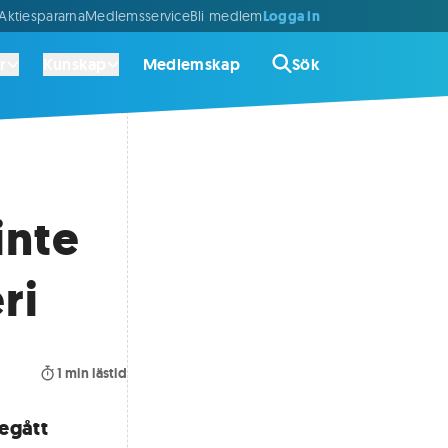
Logga in
ktiespararna
Medlemsservice
Bli medlem
r
Kunskap
Medlemskap
Sök
inte
ri
1
min lästid
egått