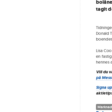
bolåne
tagit d
Tidninge
Donald T
boendesi
Lisa Coo
en fastig
hennes 
Vill du 
på Mess
Signa up
aktietip
Marknad