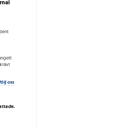
rnal
ident
angett
krävt
följ oss
attade.