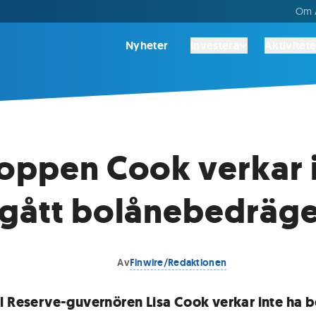
Om A
Nyheter
Investera
Aktivitete
oppen Cook verkar 
gått bolånebedräge
Av
Finwire/Redaktionen
l Reserve-guvernören Lisa Cook verkar inte ha b