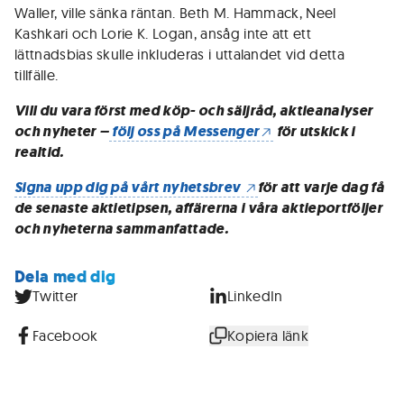
Waller, ville sänka räntan. Beth M. Hammack, Neel
Kashkari och Lorie K. Logan, ansåg inte att ett
lättnadsbias skulle inkluderas i uttalandet vid detta
tillfälle.
Vill du vara först med köp- och säljråd, aktieanalyser
och nyheter –
följ oss på Messenger
för utskick i
realtid.
Signa upp dig på vårt nyhetsbrev
för att varje dag få
de senaste aktietipsen, affärerna i våra aktieportföljer
och nyheterna sammanfattade.
Dela med dig
Twitter
LinkedIn
Facebook
Kopiera länk