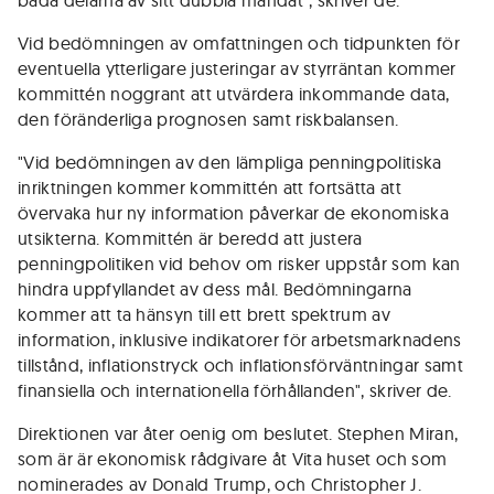
båda delarna av sitt dubbla mandat", skriver de.
Vid bedömningen av omfattningen och tidpunkten för
eventuella ytterligare justeringar av styrräntan kommer
kommittén noggrant att utvärdera inkommande data,
den föränderliga prognosen samt riskbalansen.
"Vid bedömningen av den lämpliga penningpolitiska
inriktningen kommer kommittén att fortsätta att
övervaka hur ny information påverkar de ekonomiska
utsikterna. Kommittén är beredd att justera
penningpolitiken vid behov om risker uppstår som kan
hindra uppfyllandet av dess mål. Bedömningarna
kommer att ta hänsyn till ett brett spektrum av
information, inklusive indikatorer för arbetsmarknadens
tillstånd, inflationstryck och inflationsförväntningar samt
finansiella och internationella förhållanden", skriver de.
Direktionen var åter oenig om beslutet. Stephen Miran,
som är är ekonomisk rådgivare åt Vita huset och som
nominerades av Donald Trump, och Christopher J.