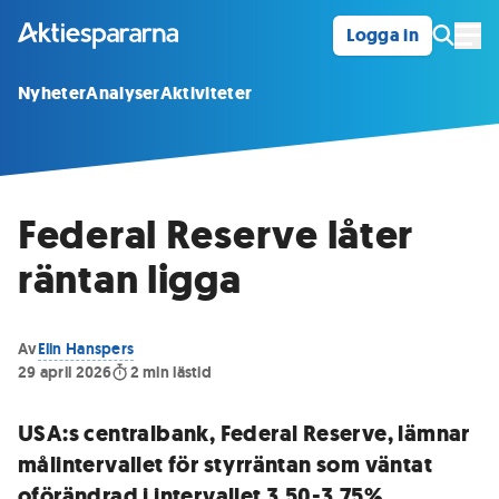
Logga in
Öpp
Nyheter
Analyser
Aktiviteter
Federal Reserve låter
räntan ligga
Av
Elin Hanspers
29 april 2026
2
min lästid
USA:s centralbank, Federal Reserve, lämnar
målintervallet för styrräntan som väntat
oförändrad i intervallet 3,50-3,75%.