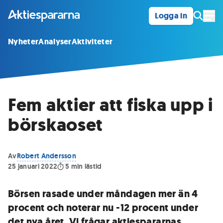
Logga in
Öpp
Nyheter
Analyser
Aktiviteter
Fem aktier att fiska upp i
börskaoset
Av
Robert Andersson
25 januari 2022
5
min lästid
Börsen rasade under måndagen mer än 4
procent och noterar nu -12 procent under
det nya året. Vi frågar aktiespararnas