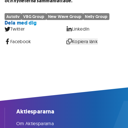
och nyheterna sammanfattade.
Autoliv
VBG Group
New Wave Group
Nelly Group
Dela med dig
Twitter
LinkedIn
Facebook
Kopiera länk
Aktiespararna
Om Aktiespararna