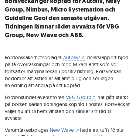
Börsveckan ger köpråd för Autoliv, Nelly
Group, Nimbus, Micro Systemation och
Guideline Geoi den senaste utgåvan.
Tidningen lämnar rådet avvakta för VBG
Group, New Wave och ABB.
Fordonssäkerhetsbolaget
Autolivs
delårsrapport bjöd
på få överraskningar och med Mikael Bratt som vd
fortsätter marginalresan i positiv riktning. Börsveckan
bedömer att aktien är alltjämt billig och ser ingen
anledning att ändra på sitt köpråd.
Fordonsunderleverantören
VBG Group
har gått starkt
på börsen sedan tidningens köpråd i höstas. Börsveckan
väljer nu att ta hem vinsten och sänker sitt råd till
avvakta.
Varumärkesbolaget
New Wave
hade ett tufft första