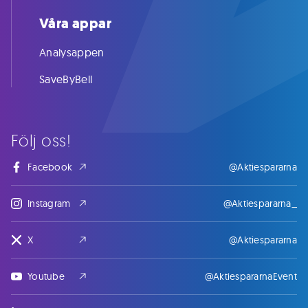
Våra appar
Analysappen
SaveByBell
Följ oss!
Facebook
@Aktiespararna
Instagram
@Aktiespararna_
X
@Aktiespararna
Youtube
@AktiespararnaEvent