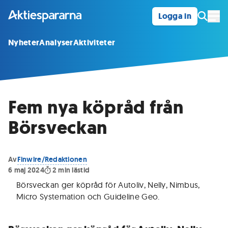
Logga in
Öpp
Nyheter
Analyser
Aktiviteter
Fem nya köpråd från
Börsveckan
Av
Finwire/Redaktionen
6 maj 2024
2
min lästid
Börsveckan ger köpråd för Autoliv, Nelly, Nimbus,
Micro Systemation och Guideline Geo
.