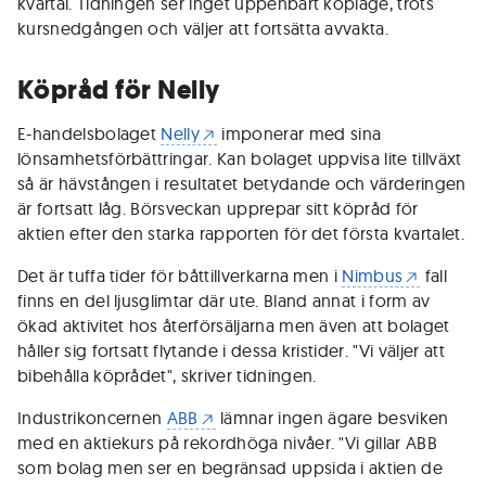
kvartal. Tidningen ser inget uppenbart köpläge, trots
kursnedgången och väljer att fortsätta avvakta.
Köpråd för Nelly
E-handelsbolaget
Nelly
imponerar med sina
lönsamhetsförbättringar. Kan bolaget uppvisa lite tillväxt
så är hävstången i resultatet betydande och värderingen
är fortsatt låg. Börsveckan upprepar sitt köpråd för
aktien efter den starka rapporten för det första kvartalet.
Det är tuffa tider för båttillverkarna men i
Nimbus
fall
finns en del ljusglimtar där ute. Bland annat i form av
ökad aktivitet hos återförsäljarna men även att bolaget
håller sig fortsatt flytande i dessa kristider. "Vi väljer att
bibehålla köprådet", skriver tidningen.
Industrikoncernen
ABB
lämnar ingen ägare besviken
med en aktiekurs på rekordhöga nivåer. "Vi gillar ABB
som bolag men ser en begränsad uppsida i aktien de